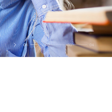
01
02
03
04
|