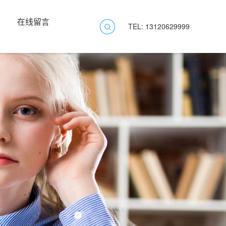
在线留言
TEL: 13120629999