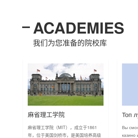
ACADEMIES
我们为您准备的院校库
麻省理工学院
Топ лучших онлайн казино на деньги: Рейтинг казино с выводом на карту
斯坦
麻省理工学院（MIT），成立于1861
Вы сможете в крупнейших интернет-
Вы смож
学校简
年，位于美国剑桥市，是美国培养高级
казино играть бесплатно и на
казино 
加利福