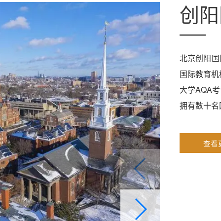
创阳
北京创阳国
国际教育机
大学AQA考
拥有数十名
查看