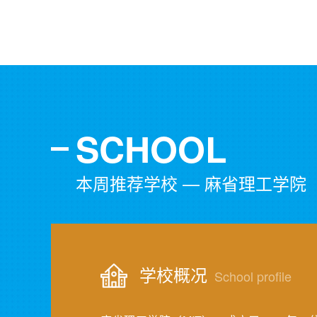
SCHOOL
本周推荐学校 — 麻省理工学院
学校概况
School profile