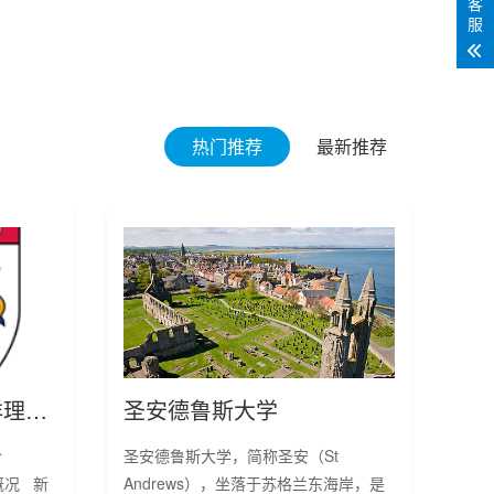
客
服
热门推荐
最新推荐
NTU学院 | 新加坡南洋理工大学工学院简介暨本硕博项目一览
圣安德鲁斯大学
NTU学院 | 新加坡南洋理工大学工学院简介暨本硕博项目一览
介
t
圣安德鲁斯大学，简称圣安（St
新加坡南洋理工大学工学院简介
学院概况 新
海岸，是
Andrews），坐落于苏格兰东海岸，是
College of Engineering 学院概况 新