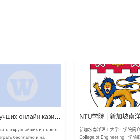
福大学
Топ лучших онлайн казино на деньги: Рейтинг казино с выводом на карту
圣安德鲁斯大学
ете в крупнейших интернет-
介 斯坦福大学，一所坐落于美国
新加坡南洋理工大学工学院简
圣安德鲁斯大学，简称圣安（S
играть бесплатно и на
尼亚州斯坦福的私立研究型大
College of Engineering 
Andrews），坐落于苏格兰东