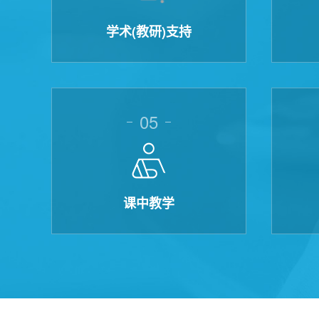
学术(教研)支持
05
课中教学