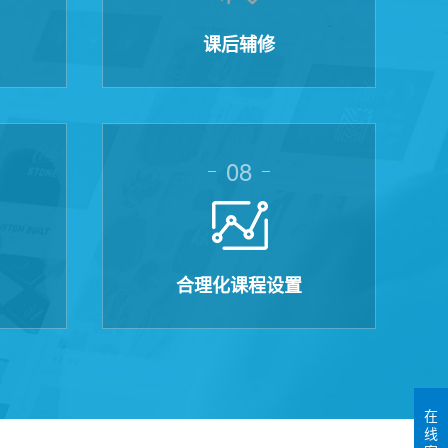
课后辅修
08
合理化课程设置
在
线