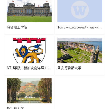
麻省理工学院
Топ лучших онлайн казино на деньги: Рейтинг казино с выводом на карту
斯坦福大学
Топ лучших онлайн казино на деньги: Рейтинг казино с выводом на карту
圣安德鲁斯大学
NTU学院 | 新加坡南洋理工大学工学院简介暨本硕博项目一览
圣安德鲁斯大学
NTU学院 | 新加坡南洋理工大学工学院简介暨本硕博项目一览
斯坦福大学
麻省理工学院