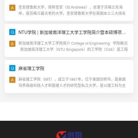
圣安德鲁斯大学，简称圣安（St Andrews），坐落于苏格兰东海
岸，是苏格兰最古老的大学。圣安德鲁斯大学在英国本土三大排名
中常年位居苏格兰第一，英国前三。在《2024卫报大学指南》……
NTU学院 | 新加坡南洋理工大学工学院简介暨本硕博项目一览
新加坡南洋理工大学工学院简介 College of Engineering 学院概况
新加坡南洋理工大学（NTU Singapore）的工学院（CoE）是工程
教育和研究领域的先锋，在世界范围内居……
麻省理工学院
麻省理工学院（MIT），成立于1861年，位于美国剑桥市，是美国
培养高级科技人才和管理人才的研究型私立大学，是以理工科为主
的综合性世界一流大学。有“世界理工大学之最”的美名。学……