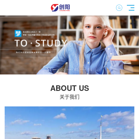
01
02
03
04
ABOUT US
关于我们