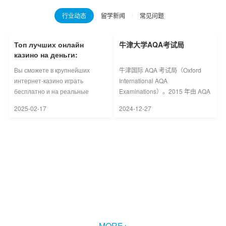
行业动态
留学新闻
常见问题
Топ лучших онлайн
Топ лучших онлайн
Топ лучших онлайн
牛津大学AQA考试局
“从考研失利到拿到留学
一次说清楚留位费
казино на деньги:
казино на деньги:
казино на деньги:
offer，我只花了5天。”
Рейтинг казино с
Рейтинг казино с
Рейтинг казино с
Вы сможете в крупнейших
Вы сможете в крупнейших
Вы сможете в крупнейших
牛津国际 AQA 考试局（Oxford
就在昨日，2025考研终于迎来落
在申请留学的过程中，留位费”这
выводом на карту
выводом на карту
выводом на карту
интернет-казино играть
интернет-казино играть
интернет-казино играть
International AQA
幕，政治、英语、数学等科目相继
个名词可能会让不少人困惑。今天
бесплатно и на реальные
бесплатно и на реальные
бесплатно и на реальные
Examinations）。2015 年由 AQA
而来的“地狱难度”，让网上一片哀
指南君就来详细讲解什么是留位
деньги во все классические
деньги во все классические
деньги во все классические
考试局和牛津大学出版社联合组
嚎。 “天老爷，裸考……
费、为何需……
2025-02-17
2025-02-17
2025-02-17
2024-12-27
2024-12-27
2024-12-26
азартные игры. Т……
азартные игры. Т……
азартные игры. Т……
建。牛津 A……
哥大学生挂科3门被退学！藤
校还要“挤破头”进吗？
“哥大挂科3门，被退学！”原来藤校
除了令人艳羡的名校光环之外，还
有如此残酷的一面…… 最近指南
君刷到……
2024-12-26
MORE+