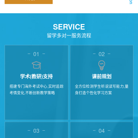
SERVICE
留学多对一服务流程
01
02
学术(教研)支持
课前规划
搭建专门海外考试中心,实时追踪
全方位检测学生听说读写能力,量
考情变化,不断创新教学策略
身打造个性化学习方案
03
04