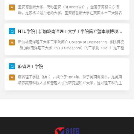
圣安德鲁斯大学，简称圣安（St Andrews），坐落于苏格兰东海
岸，是苏格兰最古老的大学。圣安德鲁斯大学在英国本土三大排名
中常年位居苏格兰第一，英国前三。在《2024卫报大学指南》……
NTU学院 | 新加坡南洋理工大学工学院简介暨本硕博项目一览
新加坡南洋理工大学工学院简介 College of Engineering 学院概况
新加坡南洋理工大学（NTU Singapore）的工学院（CoE）是工程
教育和研究领域的先锋，在世界范围内居……
麻省理工学院
麻省理工学院（MIT），成立于1861年，位于美国剑桥市，是美国
培养高级科技人才和管理人才的研究型私立大学，是以理工科为主
的综合性世界一流大学。有“世界理工大学之最”的美名。学……