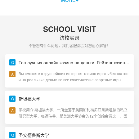
SCHOOL VISIT
访校实录
不管您有什么问题，我们客服都会对您耐心解答！
Топ лучших онлайн казино на деньги: Рейтинг казино с выводом на карту
Вы сможете в крупнейших интернет-казино играть бесплатно
и на реальные деньги во все классические азартные игры.
Также вам предложат сотни (на некоторых сайтах –
тысячи……
斯坦福大学
学校简介 斯坦福大学，一所坐落于美国加利福尼亚州斯坦福的私立
研究型大学，临近硅谷，是美洲大学协会的12个创始会员之一，因
其学术声誉和创业氛围而获评为世界上最知名的高等……
圣安德鲁斯大学