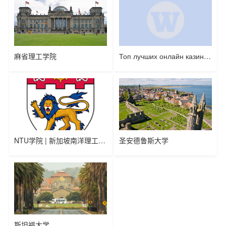
麻省理工学院
Топ лучших онлайн казино на деньги: Рейтинг казино с выводом на карту
斯坦福大学
Топ лучших онлайн казино на деньги: Рейтинг казино с выводом на карту
圣安德鲁斯大学
NTU学院 | 新加坡南洋理工大学工学院简介暨本硕博项目一览
圣安德鲁斯大学
NTU学院 | 新加坡南洋理工大学工学院简介暨本硕博项目一览
斯坦福大学
麻省理工学院