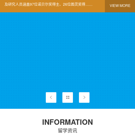
及研究人员涵盖97位诺贝尔奖得主、26位图灵奖得……
VIEW MORE
INFORMATION
留学资讯