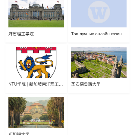
麻省理工学院
Топ лучших онлайн казино на деньги: Рейтинг казино с выводом на карту
斯坦福大学
Топ лучших онлайн казино на деньги: Рейтинг казино с выводом на карту
圣安德鲁斯大学
NTU学院 | 新加坡南洋理工大学工学院简介暨本硕博项目一览
圣安德鲁斯大学
NTU学院 | 新加坡南洋理工大学工学院简介暨本硕博项目一览
斯坦福大学
麻省理工学院