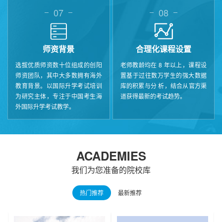
07
08
师资背景
合理化课程设置
选拔优质师资数十位组成的创阳
老师教龄均在 8 年以上，课程设
师资团队，其中大多数拥有海外
置基于过往数万学生的强大数据
教育背景。以国际升学考试培训
库的积累与分 析，结合从官方渠
为研究主体，专注于中国考生海
道获得最新的考试趋势。
外国际升学考试教学。
ACADEMIES
我们为您准备的院校库
热门推荐
最新推荐