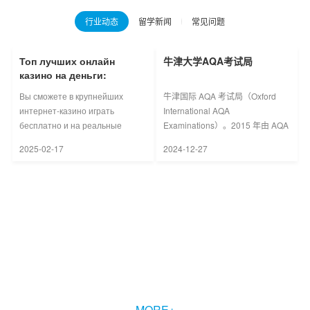
行业动态
留学新闻
常见问题
Топ лучших онлайн
Топ лучших онлайн
Топ лучших онлайн
牛津大学AQA考试局
“从考研失利到拿到留学
一次说清楚留位费
казино на деньги:
казино на деньги:
казино на деньги:
offer，我只花了5天。”
Рейтинг казино с
Рейтинг казино с
Рейтинг казино с
Вы сможете в крупнейших
Вы сможете в крупнейших
Вы сможете в крупнейших
牛津国际 AQA 考试局（Oxford
就在昨日，2025考研终于迎来落
在申请留学的过程中，留位费”这
выводом на карту
выводом на карту
выводом на карту
интернет-казино играть
интернет-казино играть
интернет-казино играть
International AQA
幕，政治、英语、数学等科目相继
个名词可能会让不少人困惑。今天
бесплатно и на реальные
бесплатно и на реальные
бесплатно и на реальные
Examinations）。2015 年由 AQA
而来的“地狱难度”，让网上一片哀
指南君就来详细讲解什么是留位
деньги во все классические
деньги во все классические
деньги во все классические
考试局和牛津大学出版社联合组
嚎。 “天老爷，裸考……
费、为何需……
2025-02-17
2025-02-17
2025-02-17
2024-12-27
2024-12-27
2024-12-26
азартные игры. Т……
азартные игры. Т……
азартные игры. Т……
建。牛津 A……
哥大学生挂科3门被退学！藤
校还要“挤破头”进吗？
“哥大挂科3门，被退学！”原来藤校
除了令人艳羡的名校光环之外，还
有如此残酷的一面…… 最近指南
君刷到……
2024-12-26
MORE+