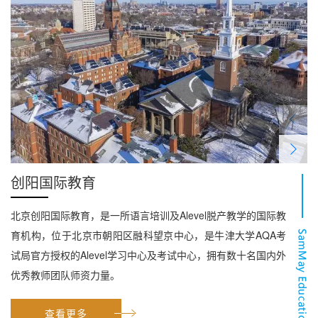
创阳国际教育
北京创阳国际教育，是一所语言培训及Alevel脱产教学的国际教
育机构，位于北京市朝阳区融科望京中心，是牛津大学AQA考
试局官方授权的Alevel学习中心及考试中心，拥有数十名国内外
优秀教师团队师资力量。
查看更多