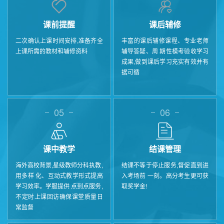
课前提醒
课后辅修
二次确认上课时间安排,准备齐全
丰富的课后辅修课程、专业老师
上课所需的教材和辅修资料
辅导答疑、周 期性模考验收学习
成果,做到课后学习充实有效并有
据可循
05
06
课中教学
结课管理
海外高校背景,星级教师分科执教,
结课不等于停止服务,督促直到进
用多样 化、互动式教学形式提高
入考场前 一刻。高分考生更可获
学习效率。学服提供 点到点服务,
取奖学金!
不定时上课回访确保课堂质量日
常监督