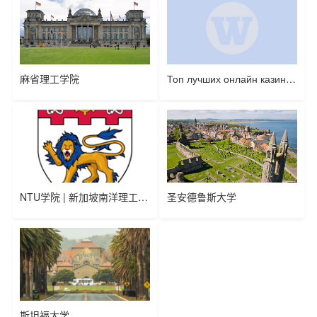
麻省理工学院
Топ лучших онлайн казино на деньги: Рейтинг казино с выводом на карту
斯坦福大学
Топ лучших онлайн казино на деньги: Рейтинг казино с выводом на карту
圣安德鲁斯大学
NTU学院 | 新加坡南洋理工大学工学院简介暨本硕博项目一览
圣安德鲁斯大学
NTU学院 | 新加坡南洋理工大学工学院简介暨本硕博项目一览
斯坦福大学
麻省理工学院