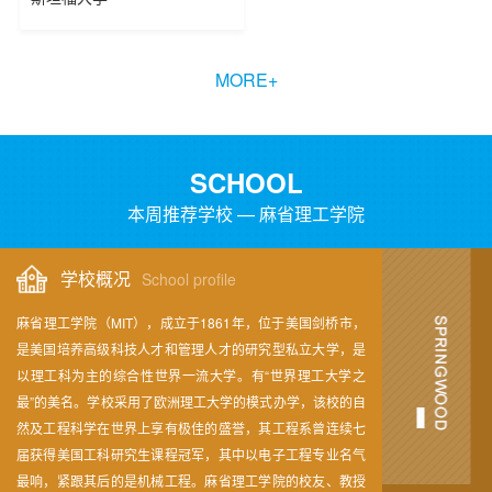
MORE+
SCHOOL
本周推荐学校 — 麻省理工学院
学校概况
School profile
麻省理工学院（MIT），成立于1861年，位于美国剑桥市，
是美国培养高级科技人才和管理人才的研究型私立大学，是
以理工科为主的综合性世界一流大学。有“世界理工大学之
最”的美名。学校采用了欧洲理工大学的模式办学，该校的自
然及工程科学在世界上享有极佳的盛誉，其工程系曾连续七
届获得美国工科研究生课程冠军，其中以电子工程专业名气
最响，紧跟其后的是机械工程。麻省理工学院的校友、教授