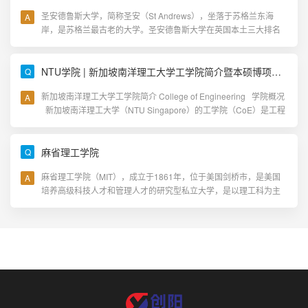
圣安德鲁斯大学，简称圣安（St Andrews），坐落于苏格兰东海
岸，是苏格兰最古老的大学。圣安德鲁斯大学在英国本土三大排名
中常年位居苏格兰第一，英国前三。在《2024卫报大学指南》……
NTU学院 | 新加坡南洋理工大学工学院简介暨本硕博项目一览
新加坡南洋理工大学工学院简介 College of Engineering 学院概况
新加坡南洋理工大学（NTU Singapore）的工学院（CoE）是工程
教育和研究领域的先锋，在世界范围内居……
麻省理工学院
麻省理工学院（MIT），成立于1861年，位于美国剑桥市，是美国
培养高级科技人才和管理人才的研究型私立大学，是以理工科为主
的综合性世界一流大学。有“世界理工大学之最”的美名。学……