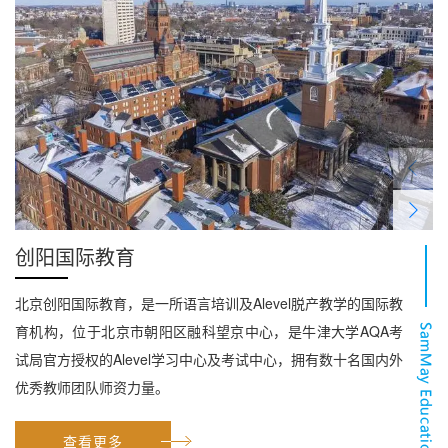
创阳国际教育
北京创阳国际教育，是一所语言培训及Alevel脱产教学的国际教
育机构，位于北京市朝阳区融科望京中心，是牛津大学AQA考
试局官方授权的Alevel学习中心及考试中心，拥有数十名国内外
优秀教师团队师资力量。
查看更多