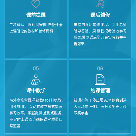
课前提醒
课后辅修
二次确认上课时间安排,准备齐全
丰富的课后辅修课程、专业老师
上课所需的教材和辅修资料
辅导答疑、周 期性模考验收学习
成果,做到课后学习充实有效并有
据可循
05
06
课中教学
结课管理
海外高校背景,星级教师分科执教,
结课不等于停止服务,督促直到进
用多样 化、互动式教学形式提高
入考场前 一刻。高分考生更可获
学习效率。学服提供 点到点服务,
取奖学金!
不定时上课回访确保课堂质量日
常监督