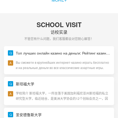
SCHOOL VISIT
访校实录
不管您有什么问题，我们客服都会对您耐心解答！
Топ лучших онлайн казино на деньги: Рейтинг казино с выводом на карту
Вы сможете в крупнейших интернет-казино играть бесплатно
и на реальные деньги во все классические азартные игры.
Также вам предложат сотни (на некоторых сайтах –
тысячи……
斯坦福大学
学校简介 斯坦福大学，一所坐落于美国加利福尼亚州斯坦福的私立
研究型大学，临近硅谷，是美洲大学协会的12个创始会员之一，因
其学术声誉和创业氛围而获评为世界上最知名的高等……
圣安德鲁斯大学