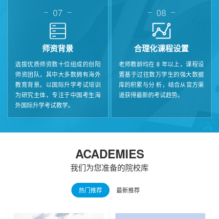
07
08
师资背景
合理化课程设置
选拔优质师资数十位组成的创阳
老师教龄均在 8 年以上，课程设
师资团队，其中大多数拥有海外
置基于过往数万学生的强大数据
教育背景。以国际升学考试培训
库的积累与分 析，结合从官方渠
为研究主体，专注于中国考生海
道获得最新的考试趋势。
外国际升学考试教学。
ACADEMIES
我们为您准备的院校库
热门推荐
最新推荐