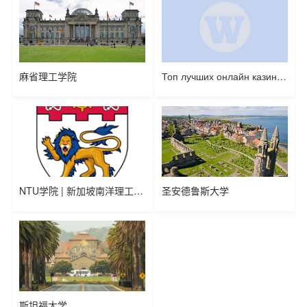
麻省理工学院
Топ лучших онлайн казино на деньги: Рейтинг казино с выводом на карту
斯坦福大学
Топ лучших онлайн казино на деньги: Рейтинг казино с выводом на карту
圣安德鲁斯大学
NTU学院 | 新加坡南洋理工大学工学院简介暨本硕博项目一览
圣安德鲁斯大学
NTU学院 | 新加坡南洋理工大学工学院简介暨本硕博项目一览
斯坦福大学
麻省理工学院