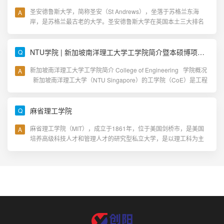
圣安德鲁斯大学，简称圣安（St Andrews），坐落于苏格兰东海
岸，是苏格兰最古老的大学。圣安德鲁斯大学在英国本土三大排名
中常年位居苏格兰第一，英国前三。在《2024卫报大学指南》……
NTU学院 | 新加坡南洋理工大学工学院简介暨本硕博项目一览
新加坡南洋理工大学工学院简介 College of Engineering 学院概况
新加坡南洋理工大学（NTU Singapore）的工学院（CoE）是工程
教育和研究领域的先锋，在世界范围内居……
麻省理工学院
麻省理工学院（MIT），成立于1861年，位于美国剑桥市，是美国
培养高级科技人才和管理人才的研究型私立大学，是以理工科为主
的综合性世界一流大学。有“世界理工大学之最”的美名。学……