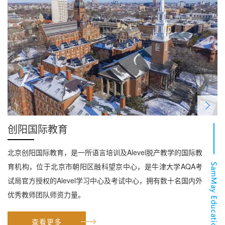
创阳国际教育
北京创阳国际教育，是一所语言培训及Alevel脱产教学的国际教
育机构，位于北京市朝阳区融科望京中心，是牛津大学AQA考
试局官方授权的Alevel学习中心及考试中心，拥有数十名国内外
优秀教师团队师资力量。
查看更多