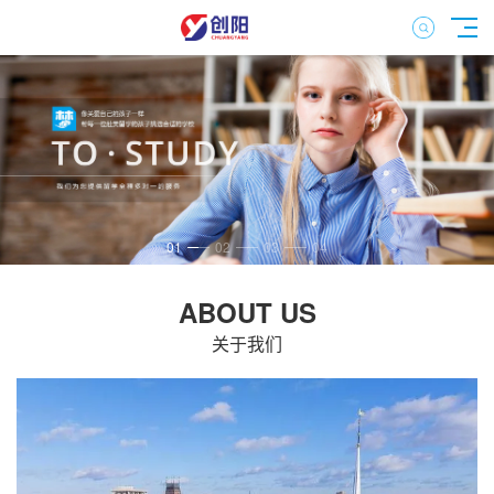
01
02
03
04
ABOUT US
关于我们