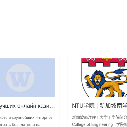
福大学
Топ лучших онлайн казино на деньги: Рейтинг казино с выводом на карту
圣安德鲁斯大学
ете в крупнейших интернет-
介 斯坦福大学，一所坐落于美国
新加坡南洋理工大学工学院简
圣安德鲁斯大学，简称圣安（S
играть бесплатно и на
尼亚州斯坦福的私立研究型大
College of Engineering 
Andrews），坐落于苏格兰东