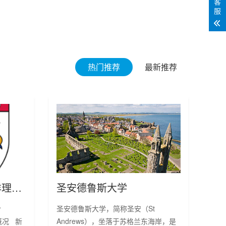
客
服
热门推荐
最新推荐
NTU学院 | 新加坡南洋理工大学工学院简介暨本硕博项目一览
圣安德鲁斯大学
NTU学院 | 新加坡南洋理工大学工学院简介暨本硕博项目一览
介
t
圣安德鲁斯大学，简称圣安（St
新加坡南洋理工大学工学院简介
学院概况 新
海岸，是
Andrews），坐落于苏格兰东海岸，是
College of Engineering 学院概况 新