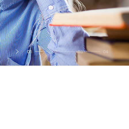
01
02
03
04
|