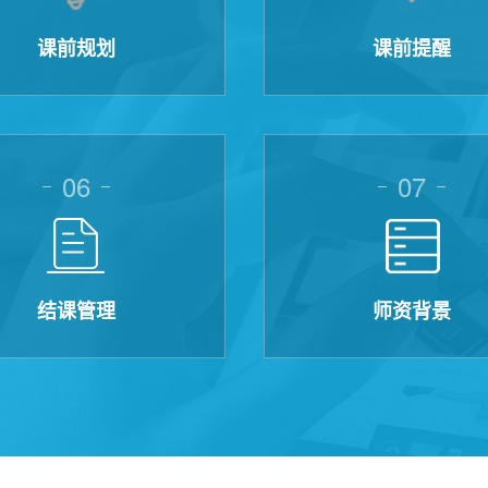
课前规划
课前提醒
06
07
结课管理
师资背景