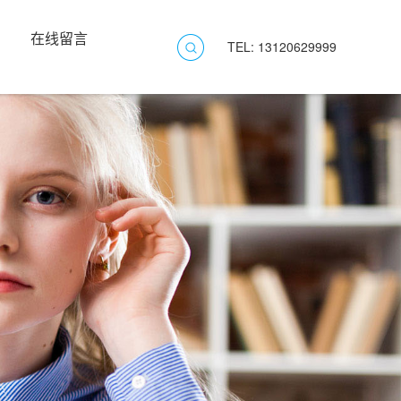
在线留言
TEL: 13120629999