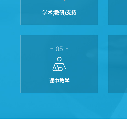
学术(教研)支持
05
课中教学