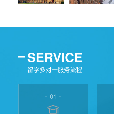
SERVICE
留学多对一服务流程
01