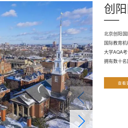
创阳
北京创阳国
国际教育机
大学AQA考
拥有数十名
查看