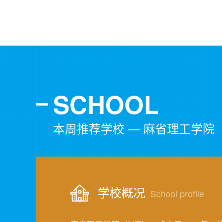
SCHOOL
本周推荐学校 — 麻省理工学院
学校概况
School profile