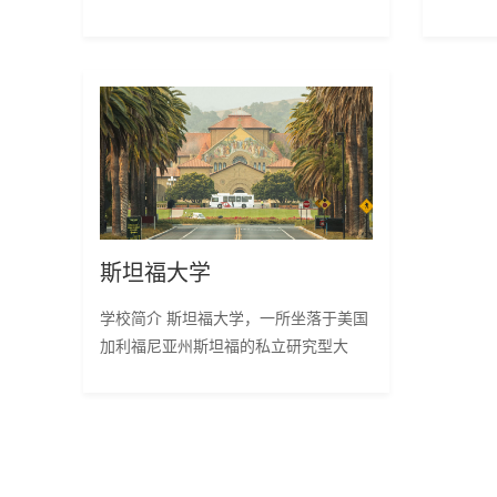
科技人才和管理人才的研究型……
реальные деньги во все классич……
реальн
学，临
斯坦福大学
麻省理工学院
学校简介 斯坦福大学，一所坐落于美国
麻省理工学院（MIT），成立于1861
加利福尼亚州斯坦福的私立研究型大
年，位于美国剑桥市，是美国培养高级
学，临近硅谷，是美洲……
科技人才和管理人才的研究型……