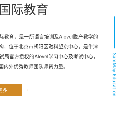
国际教育
际教育，是一所语言培训及Alevel脱产教学的
构，位于北京市朝阳区融科望京中心，是牛津
试局官方授权的Alevel学习中心及考试中心，
国内外优秀教师团队师资力量。
更多