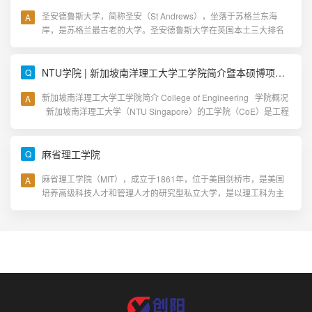
圣安德鲁斯大学，简称圣安（St Andrews），坐落于苏格兰东海
岸，是苏格兰最古老的大学。圣安德鲁斯大学在英国本土三大排名
中常年位居苏格兰第一，英国前三。在《2024卫报大学指南》……
NTU学院 | 新加坡南洋理工大学工学院简介暨本硕博项目一览
新加坡南洋理工大学工学院简介 College of Engineering 学院概况
新加坡南洋理工大学（NTU Singapore）的工学院（CoE）是工程
教育和研究领域的先锋，在世界范围内居……
麻省理工学院
麻省理工学院（MIT），成立于1861年，位于美国剑桥市，是美国
培养高级科技人才和管理人才的研究型私立大学，是以理工科为主
的综合性世界一流大学。有“世界理工大学之最”的美名。学……