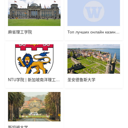
麻省理工学院
Топ лучших онлайн казино на деньги: Рейтинг казино с выводом на карту
斯坦福大学
Топ лучших онлайн казино на деньги: Рейтинг казино с выводом на карту
圣安德鲁斯大学
NTU学院 | 新加坡南洋理工大学工学院简介暨本硕博项目一览
圣安德鲁斯大学
NTU学院 | 新加坡南洋理工大学工学院简介暨本硕博项目一览
斯坦福大学
麻省理工学院