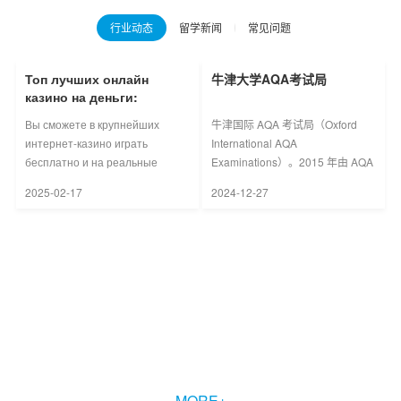
行业动态
留学新闻
常见问题
Топ лучших онлайн
Топ лучших онлайн
Топ лучших онлайн
牛津大学AQA考试局
“从考研失利到拿到留学
一次说清楚留位费
казино на деньги:
казино на деньги:
казино на деньги:
offer，我只花了5天。”
Рейтинг казино с
Рейтинг казино с
Рейтинг казино с
Вы сможете в крупнейших
Вы сможете в крупнейших
Вы сможете в крупнейших
牛津国际 AQA 考试局（Oxford
就在昨日，2025考研终于迎来落
在申请留学的过程中，留位费”这
выводом на карту
выводом на карту
выводом на карту
интернет-казино играть
интернет-казино играть
интернет-казино играть
International AQA
幕，政治、英语、数学等科目相继
个名词可能会让不少人困惑。今天
бесплатно и на реальные
бесплатно и на реальные
бесплатно и на реальные
Examinations）。2015 年由 AQA
而来的“地狱难度”，让网上一片哀
指南君就来详细讲解什么是留位
деньги во все классические
деньги во все классические
деньги во все классические
考试局和牛津大学出版社联合组
嚎。 “天老爷，裸考……
费、为何需……
2025-02-17
2025-02-17
2025-02-17
2024-12-27
2024-12-27
2024-12-26
азартные игры. Т……
азартные игры. Т……
азартные игры. Т……
建。牛津 A……
哥大学生挂科3门被退学！藤
校还要“挤破头”进吗？
“哥大挂科3门，被退学！”原来藤校
除了令人艳羡的名校光环之外，还
有如此残酷的一面…… 最近指南
君刷到……
2024-12-26
MORE+