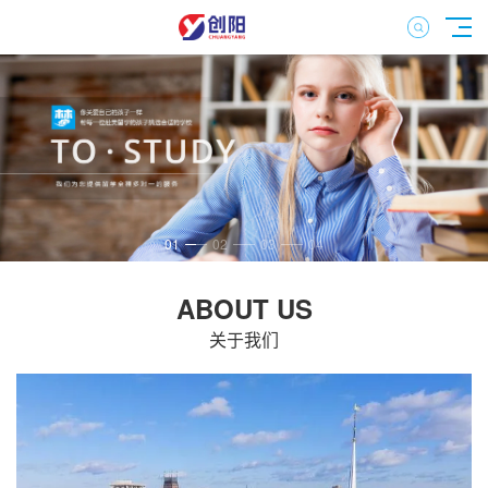
01
02
03
04
ABOUT US
关于我们