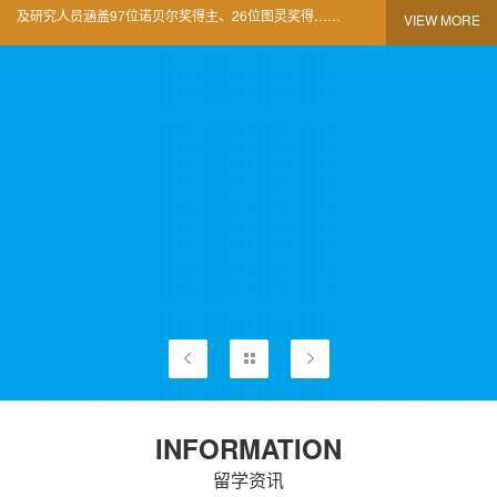
及研究人员涵盖97位诺贝尔奖得主、26位图灵奖得……
VIEW MORE
INFORMATION
留学资讯