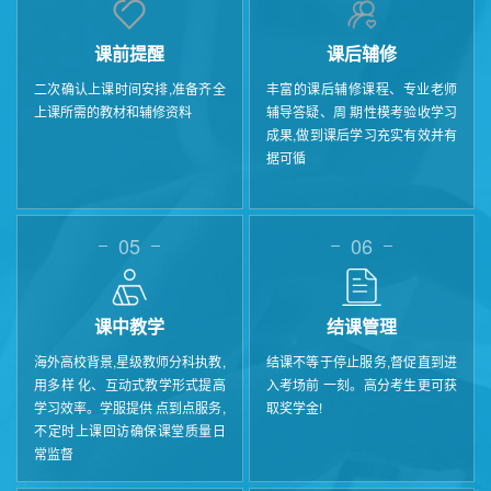
课前提醒
课后辅修
二次确认上课时间安排,准备齐全
丰富的课后辅修课程、专业老师
上课所需的教材和辅修资料
辅导答疑、周 期性模考验收学习
成果,做到课后学习充实有效并有
据可循
05
06
课中教学
结课管理
海外高校背景,星级教师分科执教,
结课不等于停止服务,督促直到进
用多样 化、互动式教学形式提高
入考场前 一刻。高分考生更可获
学习效率。学服提供 点到点服务,
取奖学金!
不定时上课回访确保课堂质量日
常监督