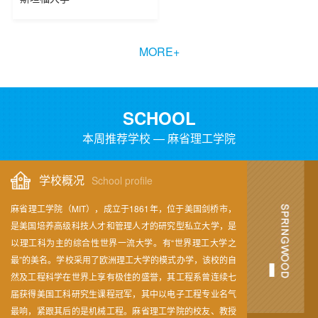
MORE+
SCHOOL
本周推荐学校 — 麻省理工学院
学校概况
School profile
麻省理工学院（MIT），成立于1861年，位于美国剑桥市，
是美国培养高级科技人才和管理人才的研究型私立大学，是
以理工科为主的综合性世界一流大学。有“世界理工大学之
最”的美名。学校采用了欧洲理工大学的模式办学，该校的自
然及工程科学在世界上享有极佳的盛誉，其工程系曾连续七
届获得美国工科研究生课程冠军，其中以电子工程专业名气
最响，紧跟其后的是机械工程。麻省理工学院的校友、教授