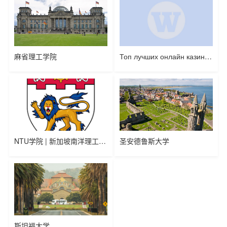
麻省理工学院
Топ лучших онлайн казино на деньги: Рейтинг казино с выводом на карту
斯坦福大学
Топ лучших онлайн казино на деньги: Рейтинг казино с выводом на карту
圣安德鲁斯大学
NTU学院 | 新加坡南洋理工大学工学院简介暨本硕博项目一览
圣安德鲁斯大学
NTU学院 | 新加坡南洋理工大学工学院简介暨本硕博项目一览
斯坦福大学
麻省理工学院