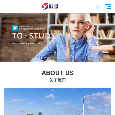
01
02
03
04
ABOUT US
关于我们