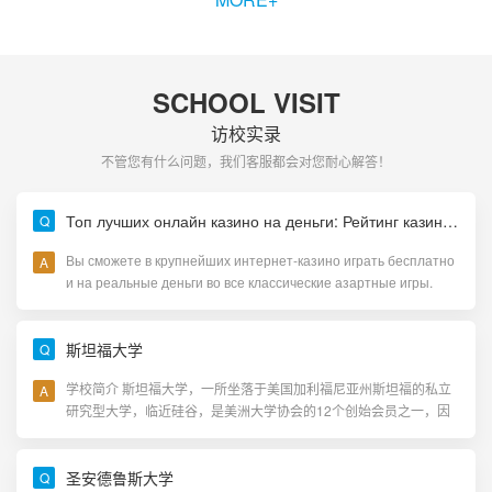
SCHOOL VISIT
访校实录
不管您有什么问题，我们客服都会对您耐心解答！
Топ лучших онлайн казино на деньги: Рейтинг казино с выводом на карту
Вы сможете в крупнейших интернет-казино играть бесплатно
и на реальные деньги во все классические азартные игры.
Также вам предложат сотни (на некоторых сайтах –
тысячи……
斯坦福大学
学校简介 斯坦福大学，一所坐落于美国加利福尼亚州斯坦福的私立
研究型大学，临近硅谷，是美洲大学协会的12个创始会员之一，因
其学术声誉和创业氛围而获评为世界上最知名的高等……
圣安德鲁斯大学