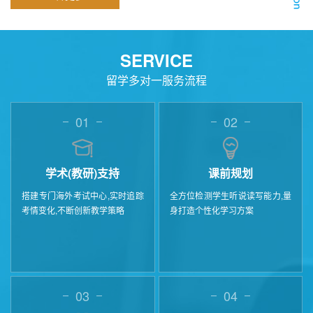
SERVICE
留学多对一服务流程
01
02
学术(教研)支持
课前规划
搭建专门海外考试中心,实时追踪
全方位检测学生听说读写能力,量
考情变化,不断创新教学策略
身打造个性化学习方案
03
04