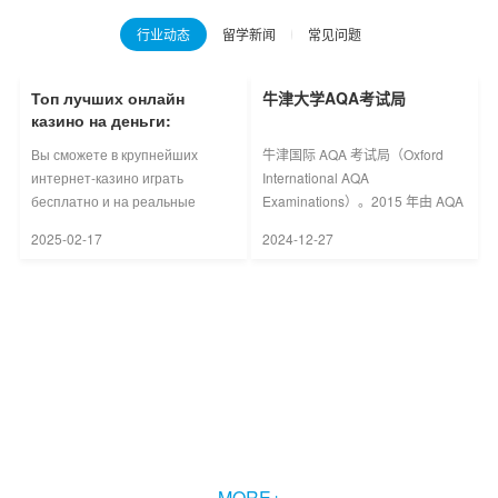
行业动态
留学新闻
常见问题
Топ лучших онлайн
Топ лучших онлайн
Топ лучших онлайн
牛津大学AQA考试局
“从考研失利到拿到留学
一次说清楚留位费
казино на деньги:
казино на деньги:
казино на деньги:
offer，我只花了5天。”
Рейтинг казино с
Рейтинг казино с
Рейтинг казино с
Вы сможете в крупнейших
Вы сможете в крупнейших
Вы сможете в крупнейших
牛津国际 AQA 考试局（Oxford
就在昨日，2025考研终于迎来落
在申请留学的过程中，留位费”这
выводом на карту
выводом на карту
выводом на карту
интернет-казино играть
интернет-казино играть
интернет-казино играть
International AQA
幕，政治、英语、数学等科目相继
个名词可能会让不少人困惑。今天
бесплатно и на реальные
бесплатно и на реальные
бесплатно и на реальные
Examinations）。2015 年由 AQA
而来的“地狱难度”，让网上一片哀
指南君就来详细讲解什么是留位
деньги во все классические
деньги во все классические
деньги во все классические
考试局和牛津大学出版社联合组
嚎。 “天老爷，裸考……
费、为何需……
2025-02-17
2025-02-17
2025-02-17
2024-12-27
2024-12-27
2024-12-26
азартные игры. Т……
азартные игры. Т……
азартные игры. Т……
建。牛津 A……
哥大学生挂科3门被退学！藤
校还要“挤破头”进吗？
“哥大挂科3门，被退学！”原来藤校
除了令人艳羡的名校光环之外，还
有如此残酷的一面…… 最近指南
君刷到……
2024-12-26
MORE+