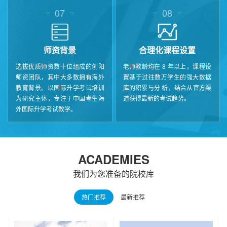
07
08
师资背景
合理化课程设置
选拔优质师资数十位组成的创阳
老师教龄均在 8 年以上，课程设
师资团队，其中大多数拥有海外
置基于过往数万学生的强大数据
教育背景。以国际升学考试培训
库的积累与分 析，结合从官方渠
为研究主体，专注于中国考生海
道获得最新的考试趋势。
外国际升学考试教学。
ACADEMIES
我们为您准备的院校库
热门推荐
最新推荐