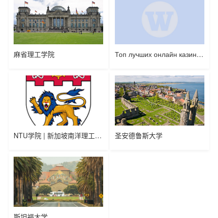
麻省理工学院
Топ лучших онлайн казино на деньги: Рейтинг казино с выводом на карту
斯坦福大学
Топ лучших онлайн казино на деньги: Рейтинг казино с выводом на карту
圣安德鲁斯大学
NTU学院 | 新加坡南洋理工大学工学院简介暨本硕博项目一览
圣安德鲁斯大学
NTU学院 | 新加坡南洋理工大学工学院简介暨本硕博项目一览
斯坦福大学
麻省理工学院