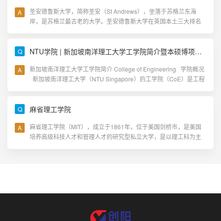
圣安德鲁斯大学，简称圣安（St Andrews），坐落于苏格兰东海
岸，是苏格兰最古老的大学。圣安德鲁斯大学在英国本土三大排名
中常年位居苏格兰第一，英国前三。在《2024卫报大学指南》……
NTU学院 | 新加坡南洋理工大学工学院简介暨本硕博项目一览
新加坡南洋理工大学工学院简介 College of Engineering 学院概况
新加坡南洋理工大学（NTU Singapore）的工学院（CoE）是工程
教育和研究领域的先锋，在世界范围内居……
麻省理工学院
麻省理工学院（MIT），成立于1861年，位于美国剑桥市，是美国
培养高级科技人才和管理人才的研究型私立大学，是以理工科为主
的综合性世界一流大学。有“世界理工大学之最”的美名。学……