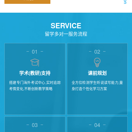
SERVICE
留学多对一服务流程
01
02
学术(教研)支持
课前规划
搭建专门海外考试中心,实时追踪
全方位检测学生听说读写能力,量
考情变化,不断创新教学策略
身打造个性化学习方案
03
04