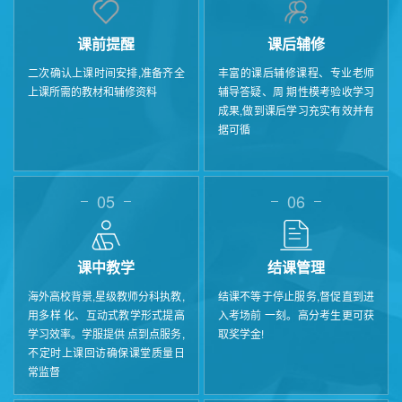
课前提醒
课后辅修
二次确认上课时间安排,准备齐全
丰富的课后辅修课程、专业老师
上课所需的教材和辅修资料
辅导答疑、周 期性模考验收学习
成果,做到课后学习充实有效并有
据可循
05
06
课中教学
结课管理
海外高校背景,星级教师分科执教,
结课不等于停止服务,督促直到进
用多样 化、互动式教学形式提高
入考场前 一刻。高分考生更可获
学习效率。学服提供 点到点服务,
取奖学金!
不定时上课回访确保课堂质量日
常监督