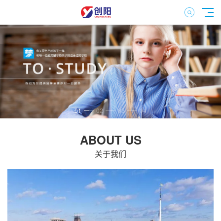
01
02
03
04
ABOUT US
关于我们