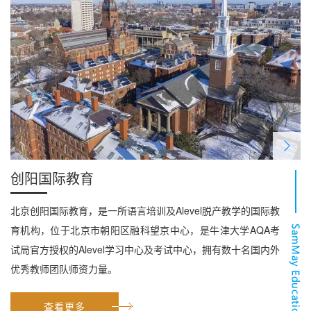
创阳国际教育
北京创阳国际教育，是一所语言培训及Alevel脱产教学的国际教
育机构，位于北京市朝阳区融科望京中心，是牛津大学AQA考
试局官方授权的Alevel学习中心及考试中心，拥有数十名国内外
优秀教师团队师资力量。
查看更多