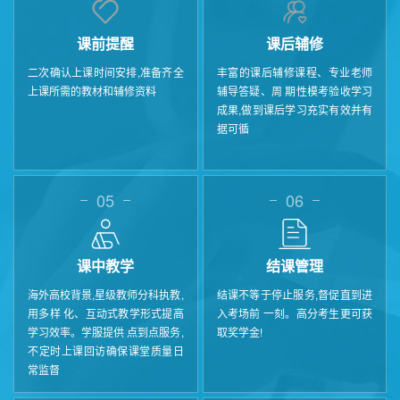
课前提醒
课后辅修
二次确认上课时间安排,准备齐全
丰富的课后辅修课程、专业老师
上课所需的教材和辅修资料
辅导答疑、周 期性模考验收学习
成果,做到课后学习充实有效并有
据可循
05
06
课中教学
结课管理
海外高校背景,星级教师分科执教,
结课不等于停止服务,督促直到进
用多样 化、互动式教学形式提高
入考场前 一刻。高分考生更可获
学习效率。学服提供 点到点服务,
取奖学金!
不定时上课回访确保课堂质量日
常监督