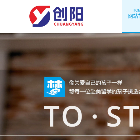
HO
网站