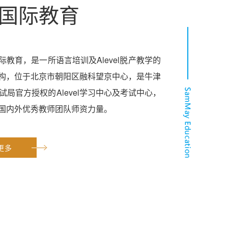
国际教育
际教育，是一所语言培训及Alevel脱产教学的
构，位于北京市朝阳区融科望京中心，是牛津
试局官方授权的Alevel学习中心及考试中心，
国内外优秀教师团队师资力量。
更多