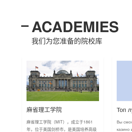
ACADEMIES
我们为您准备的院校库
麻省理工学院
Топ лучших онлайн казино на деньги: Рейтинг казино с выводом на карту
斯坦
麻省理工学院（MIT），成立于1861
Вы сможете в крупнейших интернет-
Вы смож
学校简
年，位于美国剑桥市，是美国培养高级
казино играть бесплатно и на
казино 
加利福