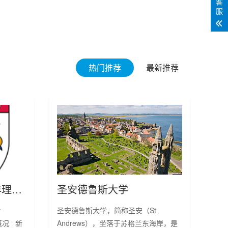
客
服
热门推荐
最新推荐
NTU学院 | 新加坡南洋理工大学工学院简介暨本硕博项目一览
圣安德鲁斯大学
NTU学院 | 新加坡南洋理工大学工学院简介暨本硕博项目一览
介
t
圣安德鲁斯大学，简称圣安（St
新加坡南洋理工大学工学院简介
学院概况 新
海岸，是
Andrews），坐落于苏格兰东海岸，是
College of Engineering 学院概况 新