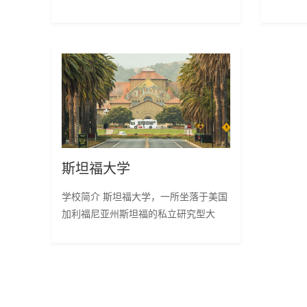
科技人才和管理人才的研究型……
реальные деньги во все классич……
реальн
学，临
斯坦福大学
麻省理工学院
学校简介 斯坦福大学，一所坐落于美国
麻省理工学院（MIT），成立于1861
加利福尼亚州斯坦福的私立研究型大
年，位于美国剑桥市，是美国培养高级
学，临近硅谷，是美洲……
科技人才和管理人才的研究型……