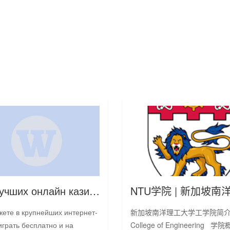
福大学
Топ лучших онлайн казино на деньги: Рейтинг казино с выводом на карту
圣安德鲁斯大学
ете в крупнейших интернет-
介 斯坦福大学，一所坐落于美国
新加坡南洋理工大学工学院简
圣安德鲁斯大学，简称圣安（S
играть бесплатно и на
尼亚州斯坦福的私立研究型大
College of Engineering 
Andrews），坐落于苏格兰东