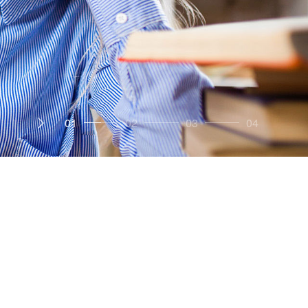
01
02
03
04
|