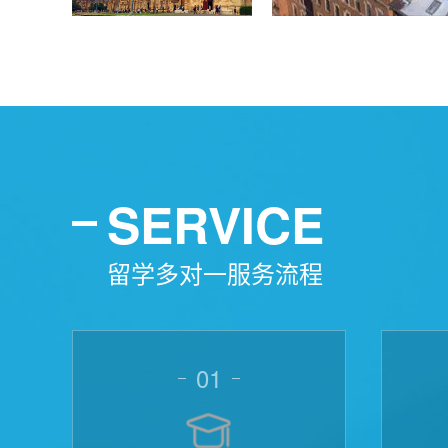
SERVICE
留学多对一服务流程
01