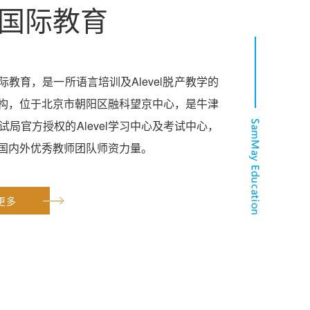
国际教育
际教育，是一所语言培训及Alevel脱产教学的
构，位于北京市朝阳区融科望京中心，是牛津
试局官方授权的Alevel学习中心及考试中心，
国内外优秀教师团队师资力量。
更多