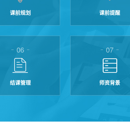
课前规划
课前提醒
06
07
结课管理
师资背景