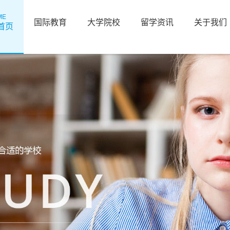
ME
国际教育
大学院校
留学资讯
关于我们
首页