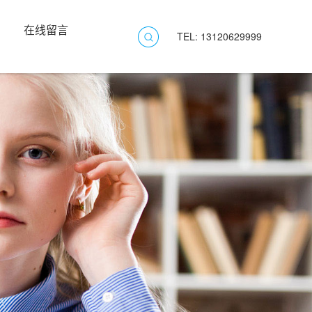
在线留言
TEL: 13120629999