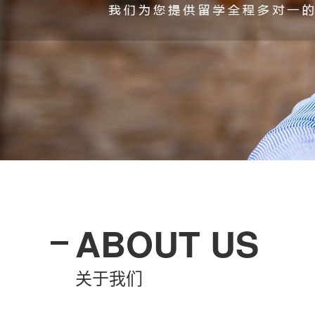
ABOUT US
关于我们