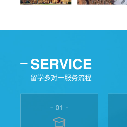
SERVICE
留学多对一服务流程
01