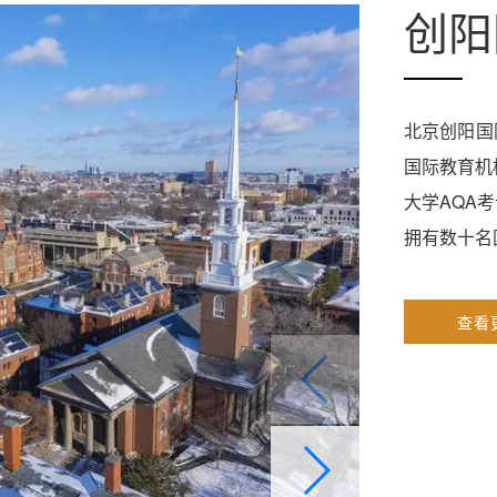
创阳
北京创阳国
国际教育机
大学AQA考
拥有数十名
查看