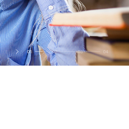
01
02
03
04
|