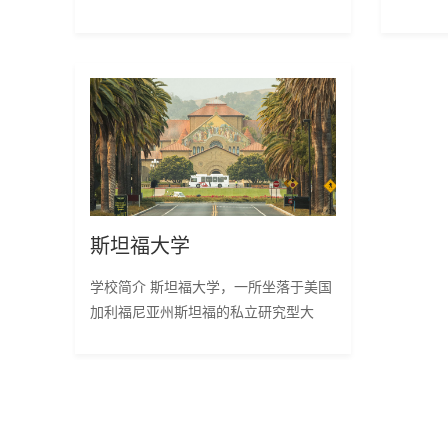
科技人才和管理人才的研究型……
реальные деньги во все классич……
реальн
学，临
斯坦福大学
麻省理工学院
学校简介 斯坦福大学，一所坐落于美国
麻省理工学院（MIT），成立于1861
加利福尼亚州斯坦福的私立研究型大
年，位于美国剑桥市，是美国培养高级
学，临近硅谷，是美洲……
科技人才和管理人才的研究型……