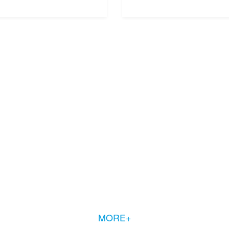
ые деньги во все классич……
近硅谷，是美洲……
加坡南洋理工大……
苏格兰最古老的大学。圣安德
MORE+