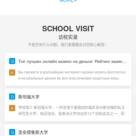
SCHOOL VISIT
访校实录
不管您有什么问题，我们客服都会对您耐心解答！
Топ лучших онлайн казино на деньги: Рейтинг казино с выводом на карту
Вы сможете в крупнейших интернет-казино играть бесплатно
и на реальные деньги во все классические азартные игры.
Также вам предложат сотни (на некоторых сайтах –
тысячи……
斯坦福大学
学校简介 斯坦福大学，一所坐落于美国加利福尼亚州斯坦福的私立
研究型大学，临近硅谷，是美洲大学协会的12个创始会员之一，因
其学术声誉和创业氛围而获评为世界上最知名的高等……
圣安德鲁斯大学