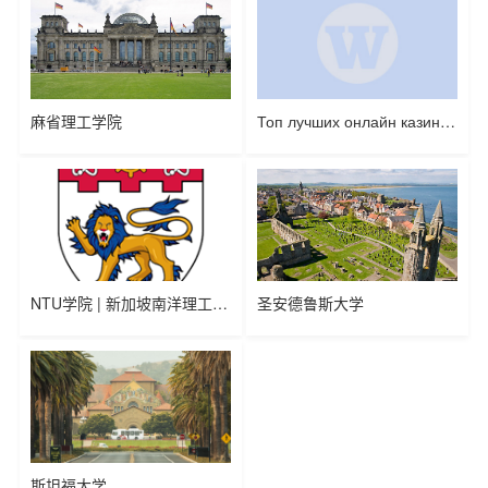
麻省理工学院
Топ лучших онлайн казино на деньги: Рейтинг казино с выводом на карту
斯坦福大学
Топ лучших онлайн казино на деньги: Рейтинг казино с выводом на карту
圣安德鲁斯大学
NTU学院 | 新加坡南洋理工大学工学院简介暨本硕博项目一览
圣安德鲁斯大学
NTU学院 | 新加坡南洋理工大学工学院简介暨本硕博项目一览
斯坦福大学
麻省理工学院