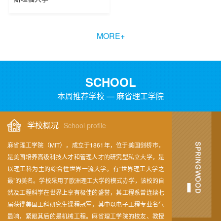
MORE+
SCHOOL
本周推荐学校 — 麻省理工学院
学校概况
School profile
麻省理工学院（MIT），成立于1861年，位于美国剑桥市，
是美国培养高级科技人才和管理人才的研究型私立大学，是
以理工科为主的综合性世界一流大学。有“世界理工大学之
最”的美名。学校采用了欧洲理工大学的模式办学，该校的自
然及工程科学在世界上享有极佳的盛誉，其工程系曾连续七
届获得美国工科研究生课程冠军，其中以电子工程专业名气
最响，紧跟其后的是机械工程。麻省理工学院的校友、教授