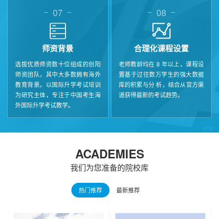
07
08
师资背景
合理化课程设置
选拔优质师资数十位组成的创阳
老师教龄均在 8 年以上，课程设
师资团队，其中大多数拥有海外
置基于过往数万学生的强大数据
教育背景。以国际升学考试培训
库的积累与分 析，结合从官方渠
为研究主体，专注于中国考生海
道获得最新的考试趋势。
外国际升学考试教学。
ACADEMIES
我们为您准备的院校库
热门推荐
最新推荐