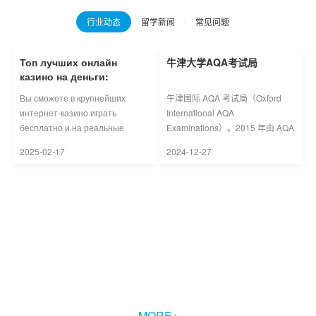
行业动态
留学新闻
常见问题
Топ лучших онлайн
Топ лучших онлайн
Топ лучших онлайн
牛津大学AQA考试局
“从考研失利到拿到留学
一次说清楚留位费
казино на деньги:
казино на деньги:
казино на деньги:
offer，我只花了5天。”
Рейтинг казино с
Рейтинг казино с
Рейтинг казино с
Вы сможете в крупнейших
Вы сможете в крупнейших
Вы сможете в крупнейших
牛津国际 AQA 考试局（Oxford
就在昨日，2025考研终于迎来落
在申请留学的过程中，留位费”这
выводом на карту
выводом на карту
выводом на карту
интернет-казино играть
интернет-казино играть
интернет-казино играть
International AQA
幕，政治、英语、数学等科目相继
个名词可能会让不少人困惑。今天
бесплатно и на реальные
бесплатно и на реальные
бесплатно и на реальные
Examinations）。2015 年由 AQA
而来的“地狱难度”，让网上一片哀
指南君就来详细讲解什么是留位
деньги во все классические
деньги во все классические
деньги во все классические
考试局和牛津大学出版社联合组
嚎。 “天老爷，裸考……
费、为何需……
2025-02-17
2025-02-17
2025-02-17
2024-12-27
2024-12-27
2024-12-26
азартные игры. Т……
азартные игры. Т……
азартные игры. Т……
建。牛津 A……
哥大学生挂科3门被退学！藤
校还要“挤破头”进吗？
“哥大挂科3门，被退学！”原来藤校
除了令人艳羡的名校光环之外，还
有如此残酷的一面…… 最近指南
君刷到……
2024-12-26
MORE+