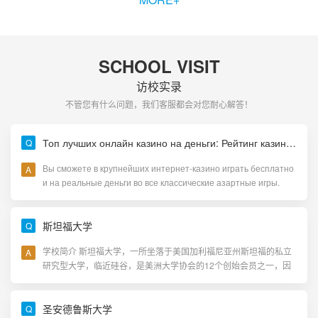
SCHOOL VISIT
访校实录
不管您有什么问题，我们客服都会对您耐心解答！
Топ лучших онлайн казино на деньги: Рейтинг казино с выводом на карту
Вы сможете в крупнейших интернет-казино играть бесплатно
и на реальные деньги во все классические азартные игры.
Также вам предложат сотни (на некоторых сайтах –
тысячи……
斯坦福大学
学校简介 斯坦福大学，一所坐落于美国加利福尼亚州斯坦福的私立
研究型大学，临近硅谷，是美洲大学协会的12个创始会员之一，因
其学术声誉和创业氛围而获评为世界上最知名的高等……
圣安德鲁斯大学