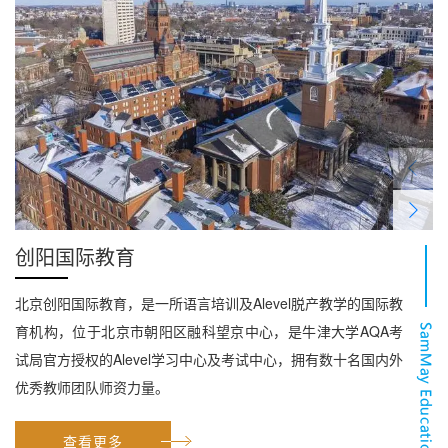
创阳国际教育
北京创阳国际教育，是一所语言培训及Alevel脱产教学的国际教
育机构，位于北京市朝阳区融科望京中心，是牛津大学AQA考
试局官方授权的Alevel学习中心及考试中心，拥有数十名国内外
优秀教师团队师资力量。
查看更多