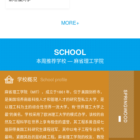
MORE+
SCHOOL
本周推荐学校 — 麻省理工学院
学校概况
School profile
麻省理工学院（MIT），成立于1861年，位于美国剑桥市，
是美国培养高级科技人才和管理人才的研究型私立大学，是
以理工科为主的综合性世界一流大学。有“世界理工大学之
最”的美名。学校采用了欧洲理工大学的模式办学，该校的自
然及工程科学在世界上享有极佳的盛誉，其工程系曾连续七
届获得美国工科研究生课程冠军，其中以电子工程专业名气
最响，紧跟其后的是机械工程。麻省理工学院的校友、教授