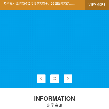
及研究人员涵盖97位诺贝尔奖得主、26位图灵奖得……
VIEW MORE
INFORMATION
留学资讯