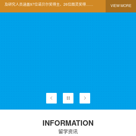
及研究人员涵盖97位诺贝尔奖得主、26位图灵奖得……
VIEW MORE
INFORMATION
留学资讯