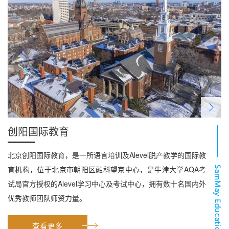
创阳国际教育
北京创阳国际教育，是一所语言培训及Alevel脱产教学的国际教
育机构，位于北京市朝阳区融科望京中心，是牛津大学AQA考
试局官方授权的Alevel学习中心及考试中心，拥有数十名国内外
优秀教师团队师资力量。
查看更多