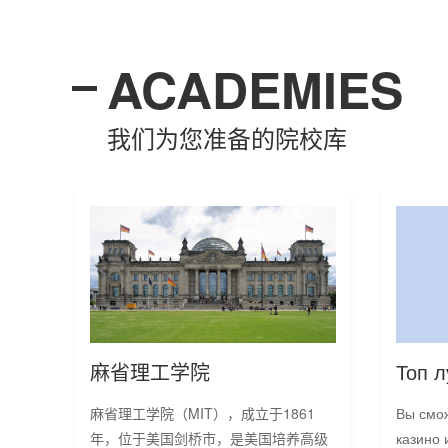
ACADEMIES
我们为您准备的院校库
麻省理工学院
Топ лучших онлайн казино на деньги: Рейтинг казино с выводом на карту
斯坦
麻省理工学院（MIT），成立于1861
Вы сможете в крупнейших интернет-
Вы смож
学校简
年，位于美国剑桥市，是美国培养高级
казино играть бесплатно и на
казино 
加利福