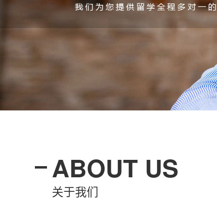
ABOUT US
关于我们