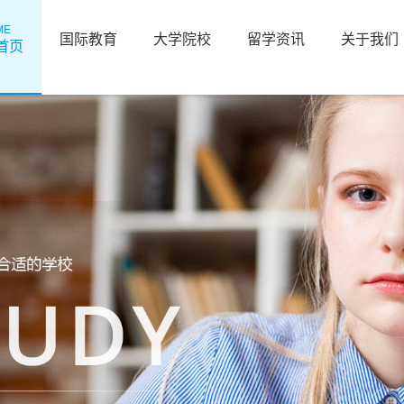
ME
国际教育
大学院校
留学资讯
关于我们
首页