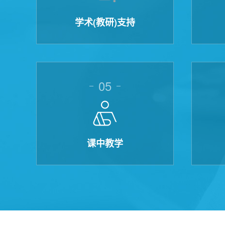
学术(教研)支持
05
课中教学