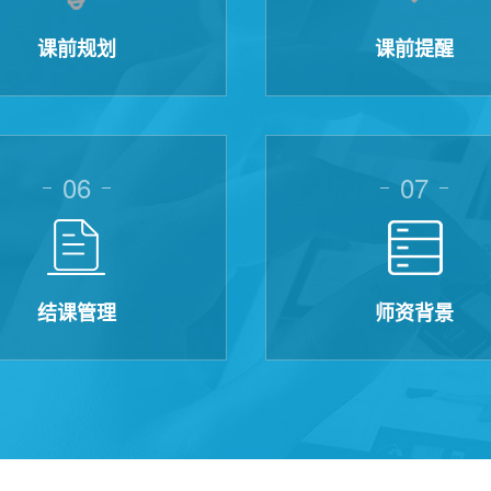
课前规划
课前提醒
06
07
结课管理
师资背景