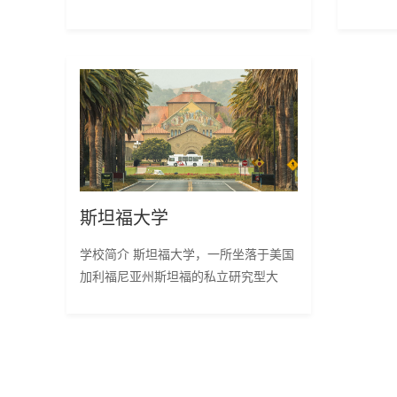
科技人才和管理人才的研究型……
реальные деньги во все классич……
реальн
学，临
斯坦福大学
麻省理工学院
学校简介 斯坦福大学，一所坐落于美国
麻省理工学院（MIT），成立于1861
加利福尼亚州斯坦福的私立研究型大
年，位于美国剑桥市，是美国培养高级
学，临近硅谷，是美洲……
科技人才和管理人才的研究型……