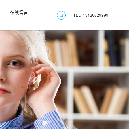
在线留言
TEL: 13120629999