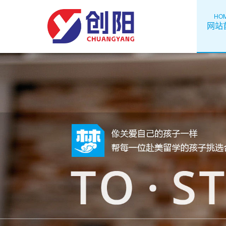
HO
网站