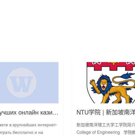
福大学
Топ лучших онлайн казино на деньги: Рейтинг казино с выводом на карту
圣安德鲁斯大学
ете в крупнейших интернет-
介 斯坦福大学，一所坐落于美国
新加坡南洋理工大学工学院简
圣安德鲁斯大学，简称圣安（S
играть бесплатно и на
尼亚州斯坦福的私立研究型大
College of Engineering 
Andrews），坐落于苏格兰东