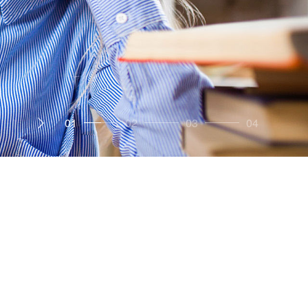
01
02
03
04
|