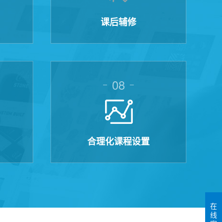
课后辅修
08
合理化课程设置
在
线