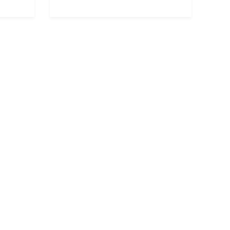
鲁斯……
苏格兰最古老的大学。圣安德鲁斯……
加坡南洋理工大……