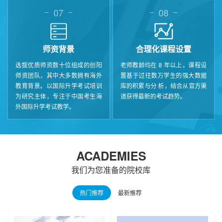
07
08
师资背景
合理化课程设置
选拔优质师资数十位组成的创阳
老师教龄均在 8 年以上，课程设
师资团队，其中大多数拥有海外
置基于过往数万学生的强大数据
教育背景。以国际升学考试培训
库的积累与分 析，结合从官方渠
为研究主体，专注于中国考生海
道获得最新的考试趋势。
外国际升学考试教学。
ACADEMIES
我们为您准备的院校库
热门推荐
最新推荐