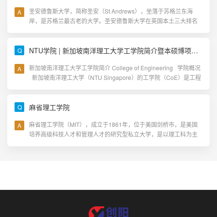
圣安德鲁斯大学，简称圣安（St Andrews），坐落于苏格兰东海
岸，是苏格兰最古老的大学。圣安德鲁斯大学在英国本土三大排名
中常年位居苏格兰第一，英国前三。在《2024卫报大学指南》……
NTU学院 | 新加坡南洋理工大学工学院简介暨本硕博项目一览
新加坡南洋理工大学工学院简介 College of Engineering 学院概况
新加坡南洋理工大学（NTU Singapore）的工学院（CoE）是工程
教育和研究领域的先锋，在世界范围内居……
麻省理工学院
麻省理工学院（MIT），成立于1861年，位于美国剑桥市，是美国
培养高级科技人才和管理人才的研究型私立大学，是以理工科为主
的综合性世界一流大学。有“世界理工大学之最”的美名。学……