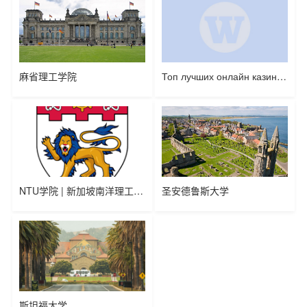
麻省理工学院
Топ лучших онлайн казино на деньги: Рейтинг казино с выводом на карту
斯坦福大学
Топ лучших онлайн казино на деньги: Рейтинг казино с выводом на карту
圣安德鲁斯大学
NTU学院 | 新加坡南洋理工大学工学院简介暨本硕博项目一览
圣安德鲁斯大学
NTU学院 | 新加坡南洋理工大学工学院简介暨本硕博项目一览
斯坦福大学
麻省理工学院