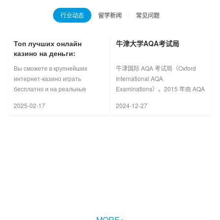
行业动态
留学新闻
常见问题
Топ лучших онлайн
Топ лучших онлайн
Топ лучших онлайн
牛津大学AQA考试局
“从考研失利到拿到留学
一次说清楚留位费
казино на деньги:
казино на деньги:
казино на деньги:
offer，我只花了5天。”
Рейтинг казино с
Рейтинг казино с
Рейтинг казино с
Вы сможете в крупнейших
Вы сможете в крупнейших
Вы сможете в крупнейших
牛津国际 AQA 考试局（Oxford
就在昨日，2025考研终于迎来落
在申请留学的过程中，留位费”这
выводом на карту
выводом на карту
выводом на карту
интернет-казино играть
интернет-казино играть
интернет-казино играть
International AQA
幕，政治、英语、数学等科目相继
个名词可能会让不少人困惑。今天
бесплатно и на реальные
бесплатно и на реальные
бесплатно и на реальные
Examinations）。2015 年由 AQA
而来的“地狱难度”，让网上一片哀
指南君就来详细讲解什么是留位
деньги во все классические
деньги во все классические
деньги во все классические
考试局和牛津大学出版社联合组
嚎。 “天老爷，裸考……
费、为何需……
2025-02-17
2025-02-17
2025-02-17
2024-12-27
2024-12-27
2024-12-26
азартные игры. Т……
азартные игры. Т……
азартные игры. Т……
建。牛津 A……
哥大学生挂科3门被退学！藤
校还要“挤破头”进吗？
“哥大挂科3门，被退学！”原来藤校
除了令人艳羡的名校光环之外，还
有如此残酷的一面…… 最近指南
君刷到……
2024-12-26
MORE+