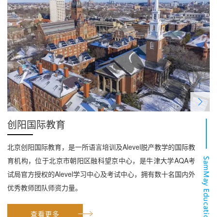
创阳国际教育
北京创阳国际教育，是一所语言培训及Alevel脱产教学的国际教
育机构，位于北京市朝阳区融科望京中心，是牛津大学AQA考
试局官方授权的Alevel学习中心及考试中心，拥有数十名国内外
优秀教师团队师资力量。
查看更多