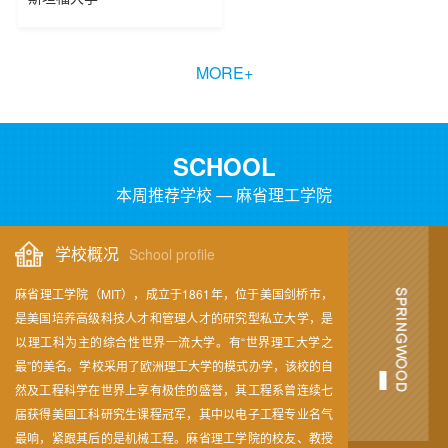
MORE+
SCHOOL
本周推荐学校 — 麻省理工学院
学校概况
School profile
麻省理工学院（MIT），成立于1861年，位于美国剑桥市，
是美国培养高级科技人才和管理人才的研究型私立大学，是
以理工科为主的综合性世界一流大学。有“世界理工大学之
最”的美名。学校采用了欧洲理工大学的模式办学，该校的自
然及工程科学在世界上享有极佳的盛誉，其工程系曾连续七
届获得美国工科研究生课程冠军，其中以电子工程专业名气
最响，紧跟其后的是机械工程。麻省理工学院的校友、教授