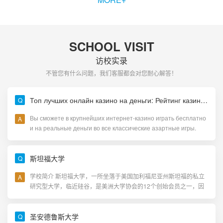
SCHOOL VISIT
访校实录
不管您有什么问题，我们客服都会对您耐心解答！
Топ лучших онлайн казино на деньги: Рейтинг казино с выводом на карту
Вы сможете в крупнейших интернет-казино играть бесплатно
и на реальные деньги во все классические азартные игры.
Также вам предложат сотни (на некоторых сайтах –
тысячи……
斯坦福大学
学校简介 斯坦福大学，一所坐落于美国加利福尼亚州斯坦福的私立
研究型大学，临近硅谷，是美洲大学协会的12个创始会员之一，因
其学术声誉和创业氛围而获评为世界上最知名的高等……
圣安德鲁斯大学