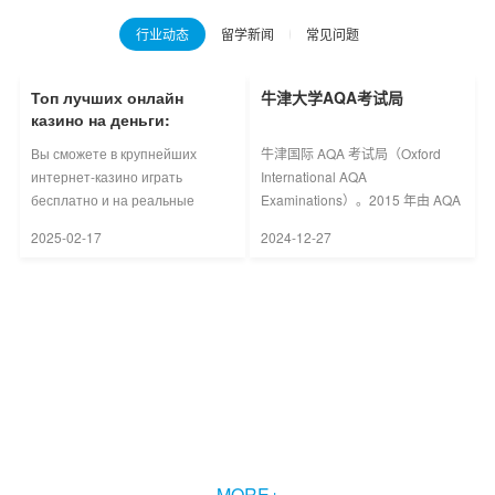
行业动态
留学新闻
常见问题
Топ лучших онлайн
Топ лучших онлайн
Топ лучших онлайн
牛津大学AQA考试局
“从考研失利到拿到留学
一次说清楚留位费
казино на деньги:
казино на деньги:
казино на деньги:
offer，我只花了5天。”
Рейтинг казино с
Рейтинг казино с
Рейтинг казино с
Вы сможете в крупнейших
Вы сможете в крупнейших
Вы сможете в крупнейших
牛津国际 AQA 考试局（Oxford
就在昨日，2025考研终于迎来落
在申请留学的过程中，留位费”这
выводом на карту
выводом на карту
выводом на карту
интернет-казино играть
интернет-казино играть
интернет-казино играть
International AQA
幕，政治、英语、数学等科目相继
个名词可能会让不少人困惑。今天
бесплатно и на реальные
бесплатно и на реальные
бесплатно и на реальные
Examinations）。2015 年由 AQA
而来的“地狱难度”，让网上一片哀
指南君就来详细讲解什么是留位
деньги во все классические
деньги во все классические
деньги во все классические
考试局和牛津大学出版社联合组
嚎。 “天老爷，裸考……
费、为何需……
2025-02-17
2025-02-17
2025-02-17
2024-12-27
2024-12-27
2024-12-26
азартные игры. Т……
азартные игры. Т……
азартные игры. Т……
建。牛津 A……
哥大学生挂科3门被退学！藤
校还要“挤破头”进吗？
“哥大挂科3门，被退学！”原来藤校
除了令人艳羡的名校光环之外，还
有如此残酷的一面…… 最近指南
君刷到……
2024-12-26
MORE+