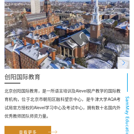
创阳国际教育
北京创阳国际教育，是一所语言培训及Alevel脱产教学的国际教
育机构，位于北京市朝阳区融科望京中心，是牛津大学AQA考
试局官方授权的Alevel学习中心及考试中心，拥有数十名国内外
优秀教师团队师资力量。
查看更多