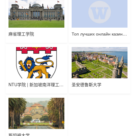
麻省理工学院
Топ лучших онлайн казино на деньги: Рейтинг казино с выводом на карту
斯坦福大学
Топ лучших онлайн казино на деньги: Рейтинг казино с выводом на карту
圣安德鲁斯大学
NTU学院 | 新加坡南洋理工大学工学院简介暨本硕博项目一览
圣安德鲁斯大学
NTU学院 | 新加坡南洋理工大学工学院简介暨本硕博项目一览
斯坦福大学
麻省理工学院