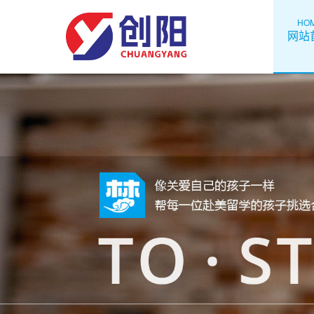
HO
网站