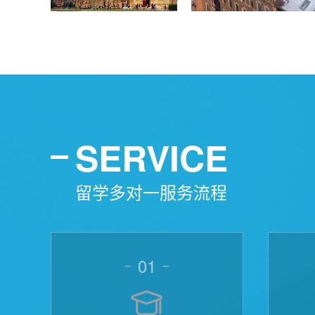
SERVICE
留学多对一服务流程
01