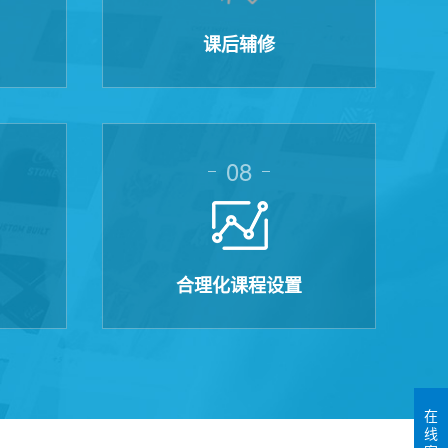
课后辅修
08
合理化课程设置
在
线