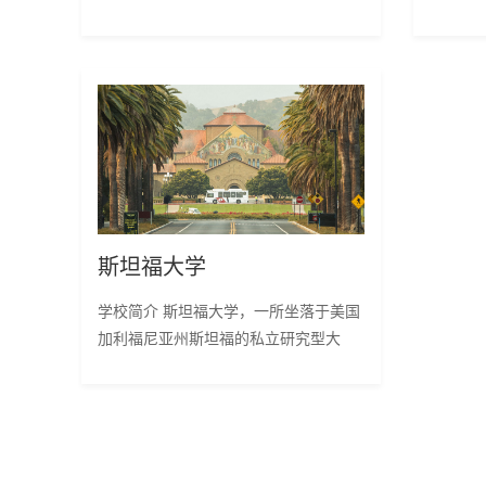
科技人才和管理人才的研究型……
реальные деньги во все классич……
реальн
学，临
斯坦福大学
麻省理工学院
学校简介 斯坦福大学，一所坐落于美国
麻省理工学院（MIT），成立于1861
加利福尼亚州斯坦福的私立研究型大
年，位于美国剑桥市，是美国培养高级
学，临近硅谷，是美洲……
科技人才和管理人才的研究型……