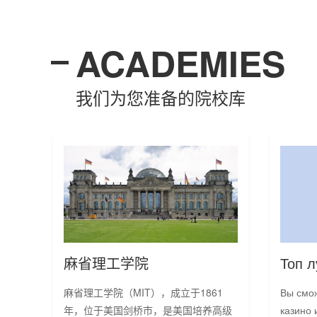
ACADEMIES
我们为您准备的院校库
麻省理工学院
Топ лучших онлайн казино на деньги: Рейтинг казино с выводом на карту
斯坦
麻省理工学院（MIT），成立于1861
Вы сможете в крупнейших интернет-
Вы смож
学校简
年，位于美国剑桥市，是美国培养高级
казино играть бесплатно и на
казино 
加利福