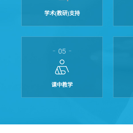
学术(教研)支持
05
课中教学