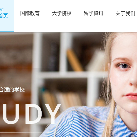
ME
国际教育
大学院校
留学资讯
关于我们
首页