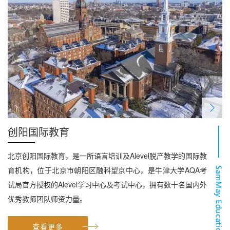
创阳国际教育
北京创阳国际教育，是一所语言培训及Alevel脱产教学的国际教
育机构，位于北京市朝阳区融科望京中心，是牛津大学AQA考
试局官方授权的Alevel学习中心及考试中心，拥有数十名国内外
优秀教师团队师资力量。
查看更多