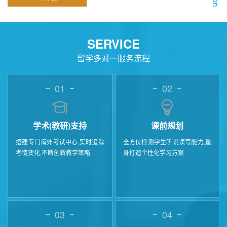
SERVICE
留学多对一服务流程
01
02
学术(教研)支持
课前规划
搭建专门海外考试中心,实时追踪
全方位检测学生听说读写能力,量
考情变化,不断创新教学策略
身打造个性化学习方案
03
04