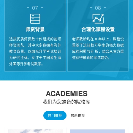
07
08
师资背景
合理化课程设置
选拔优质师资数十位组成的创阳
老师教龄均在 8 年以上，课程设
师资团队，其中大多数拥有海外
置基于过往数万学生的强大数据
教育背景。以国际升学考试培训
库的积累与分 析，结合从官方渠
为研究主体，专注于中国考生海
道获得最新的考试趋势。
外国际升学考试教学。
ACADEMIES
我们为您准备的院校库
热门推荐
最新推荐