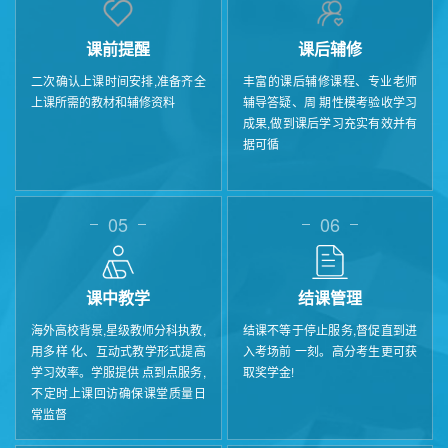
课前提醒
课后辅修
二次确认上课时间安排,准备齐全
丰富的课后辅修课程、专业老师
上课所需的教材和辅修资料
辅导答疑、周 期性模考验收学习
成果,做到课后学习充实有效并有
据可循
05
06
课中教学
结课管理
海外高校背景,星级教师分科执教,
结课不等于停止服务,督促直到进
用多样 化、互动式教学形式提高
入考场前 一刻。高分考生更可获
学习效率。学服提供 点到点服务,
取奖学金!
不定时上课回访确保课堂质量日
常监督