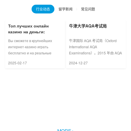
行业动态
留学新闻
常见问题
Топ лучших онлайн
Топ лучших онлайн
Топ лучших онлайн
牛津大学AQA考试局
“从考研失利到拿到留学
一次说清楚留位费
казино на деньги:
казино на деньги:
казино на деньги:
offer，我只花了5天。”
Рейтинг казино с
Рейтинг казино с
Рейтинг казино с
Вы сможете в крупнейших
Вы сможете в крупнейших
Вы сможете в крупнейших
牛津国际 AQA 考试局（Oxford
就在昨日，2025考研终于迎来落
在申请留学的过程中，留位费”这
выводом на карту
выводом на карту
выводом на карту
интернет-казино играть
интернет-казино играть
интернет-казино играть
International AQA
幕，政治、英语、数学等科目相继
个名词可能会让不少人困惑。今天
бесплатно и на реальные
бесплатно и на реальные
бесплатно и на реальные
Examinations）。2015 年由 AQA
而来的“地狱难度”，让网上一片哀
指南君就来详细讲解什么是留位
деньги во все классические
деньги во все классические
деньги во все классические
考试局和牛津大学出版社联合组
嚎。 “天老爷，裸考……
费、为何需……
2025-02-17
2025-02-17
2025-02-17
2024-12-27
2024-12-27
2024-12-26
азартные игры. Т……
азартные игры. Т……
азартные игры. Т……
建。牛津 A……
哥大学生挂科3门被退学！藤
校还要“挤破头”进吗？
“哥大挂科3门，被退学！”原来藤校
除了令人艳羡的名校光环之外，还
有如此残酷的一面…… 最近指南
君刷到……
2024-12-26
MORE+