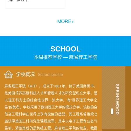
MORE+
SCHOOL
本周推荐学校 — 麻省理工学院
学校概况
School profile
麻省理工学院（MIT），成立于1861年，位于美国剑桥市，
是美国培养高级科技人才和管理人才的研究型私立大学，是
以理工科为主的综合性世界一流大学。有“世界理工大学之
最”的美名。学校采用了欧洲理工大学的模式办学，该校的自
然及工程科学在世界上享有极佳的盛誉，其工程系曾连续七
届获得美国工科研究生课程冠军，其中以电子工程专业名气
最响，紧跟其后的是机械工程。麻省理工学院的校友、教授