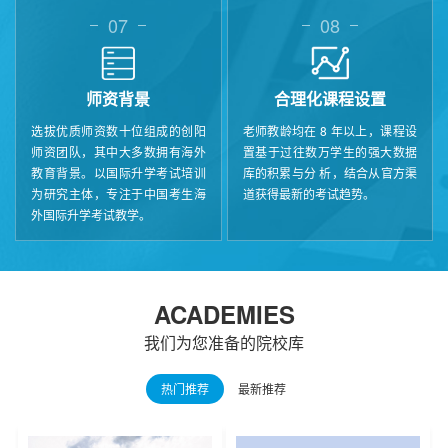
07
08
师资背景
合理化课程设置
选拔优质师资数十位组成的创阳
老师教龄均在 8 年以上，课程设
师资团队，其中大多数拥有海外
置基于过往数万学生的强大数据
教育背景。以国际升学考试培训
库的积累与分 析，结合从官方渠
为研究主体，专注于中国考生海
道获得最新的考试趋势。
外国际升学考试教学。
ACADEMIES
我们为您准备的院校库
热门推荐
最新推荐