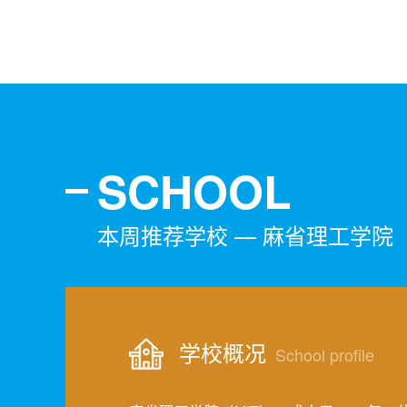
SCHOOL
本周推荐学校 — 麻省理工学院
学校概况
School profile