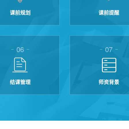
课前规划
课前提醒
06
07
结课管理
师资背景