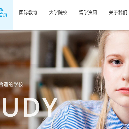
ME
国际教育
大学院校
留学资讯
关于我们
首页