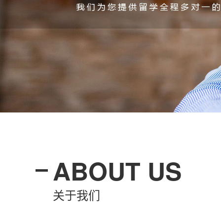
ABOUT US
关于我们