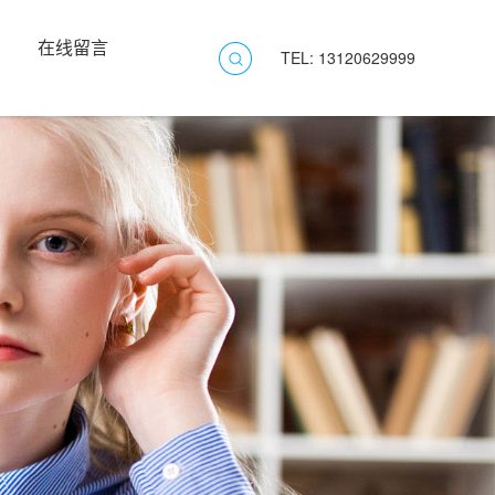
在线留言
TEL: 13120629999