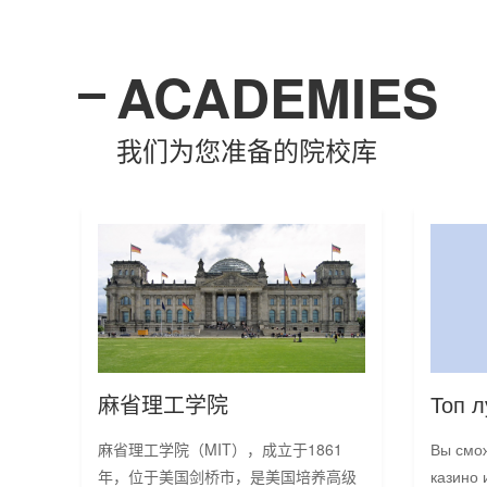
ACADEMIES
我们为您准备的院校库
麻省理工学院
Топ лучших онлайн казино на деньги: Рейтинг казино с выводом на карту
斯坦
麻省理工学院（MIT），成立于1861
Вы сможете в крупнейших интернет-
Вы смож
学校简
年，位于美国剑桥市，是美国培养高级
казино играть бесплатно и на
казино 
加利福