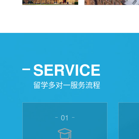
SERVICE
留学多对一服务流程
01