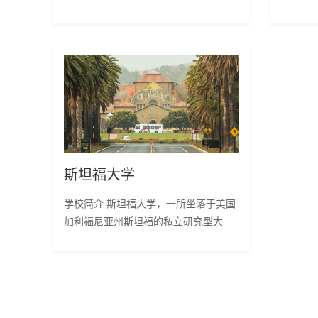
科技人才和管理人才的研究型……
реальные деньги во все классич……
реальн
学，临
斯坦福大学
麻省理工学院
学校简介 斯坦福大学，一所坐落于美国
麻省理工学院（MIT），成立于1861
加利福尼亚州斯坦福的私立研究型大
年，位于美国剑桥市，是美国培养高级
学，临近硅谷，是美洲……
科技人才和管理人才的研究型……