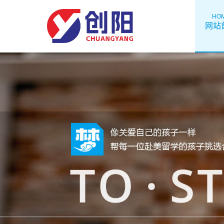
HO
网站