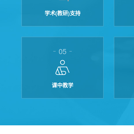
学术(教研)支持
05
课中教学