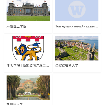
麻省理工学院
Топ лучших онлайн казино на деньги: Рейтинг казино с выводом на карту
斯坦福大学
Топ лучших онлайн казино на деньги: Рейтинг казино с выводом на карту
圣安德鲁斯大学
NTU学院 | 新加坡南洋理工大学工学院简介暨本硕博项目一览
圣安德鲁斯大学
NTU学院 | 新加坡南洋理工大学工学院简介暨本硕博项目一览
斯坦福大学
麻省理工学院