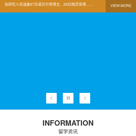
及研究人员涵盖97位诺贝尔奖得主、26位图灵奖得……
VIEW MORE
INFORMATION
留学资讯