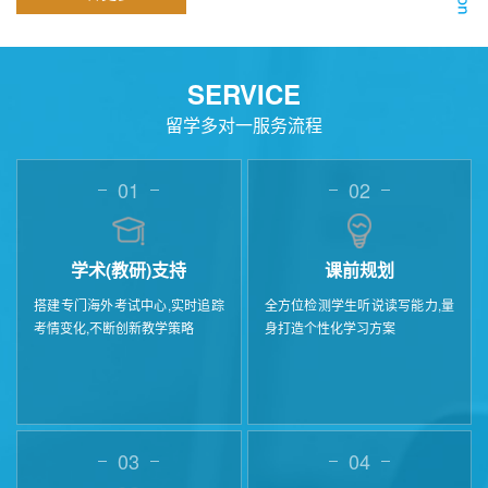
SERVICE
留学多对一服务流程
01
02
学术(教研)支持
课前规划
搭建专门海外考试中心,实时追踪
全方位检测学生听说读写能力,量
考情变化,不断创新教学策略
身打造个性化学习方案
03
04