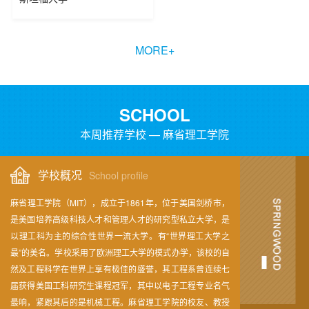
MORE+
SCHOOL
本周推荐学校 — 麻省理工学院
学校概况
School profile
麻省理工学院（MIT），成立于1861年，位于美国剑桥市，
是美国培养高级科技人才和管理人才的研究型私立大学，是
以理工科为主的综合性世界一流大学。有“世界理工大学之
最”的美名。学校采用了欧洲理工大学的模式办学，该校的自
然及工程科学在世界上享有极佳的盛誉，其工程系曾连续七
届获得美国工科研究生课程冠军，其中以电子工程专业名气
最响，紧跟其后的是机械工程。麻省理工学院的校友、教授