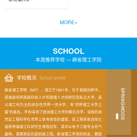
MORE+
SCHOOL
本周推荐学校 — 麻省理工学院
学校概况
School profile
麻省理工学院（MIT），成立于1861年，位于美国剑桥市，
是美国培养高级科技人才和管理人才的研究型私立大学，是
以理工科为主的综合性世界一流大学。有“世界理工大学之
最”的美名。学校采用了欧洲理工大学的模式办学，该校的自
然及工程科学在世界上享有极佳的盛誉，其工程系曾连续七
届获得美国工科研究生课程冠军，其中以电子工程专业名气
最响，紧跟其后的是机械工程。麻省理工学院的校友、教授