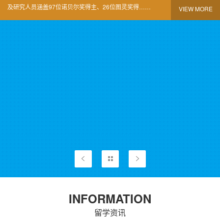
及研究人员涵盖97位诺贝尔奖得主、26位图灵奖得……
VIEW MORE
INFORMATION
留学资讯