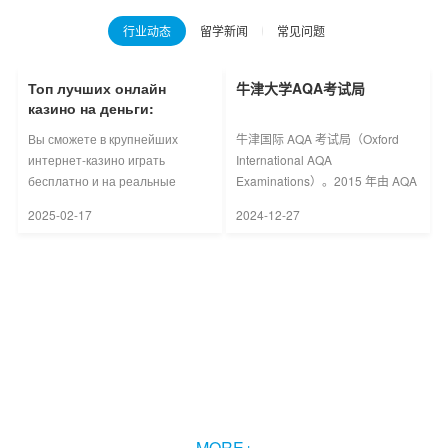
行业动态
留学新闻
常见问题
Топ лучших онлайн
Топ лучших онлайн
Топ лучших онлайн
牛津大学AQA考试局
“从考研失利到拿到留学
一次说清楚留位费
казино на деньги:
казино на деньги:
казино на деньги:
offer，我只花了5天。”
Рейтинг казино с
Рейтинг казино с
Рейтинг казино с
Вы сможете в крупнейших
Вы сможете в крупнейших
Вы сможете в крупнейших
牛津国际 AQA 考试局（Oxford
就在昨日，2025考研终于迎来落
在申请留学的过程中，留位费”这
выводом на карту
выводом на карту
выводом на карту
интернет-казино играть
интернет-казино играть
интернет-казино играть
International AQA
幕，政治、英语、数学等科目相继
个名词可能会让不少人困惑。今天
бесплатно и на реальные
бесплатно и на реальные
бесплатно и на реальные
Examinations）。2015 年由 AQA
而来的“地狱难度”，让网上一片哀
指南君就来详细讲解什么是留位
деньги во все классические
деньги во все классические
деньги во все классические
考试局和牛津大学出版社联合组
嚎。 “天老爷，裸考……
费、为何需……
2025-02-17
2025-02-17
2025-02-17
2024-12-27
2024-12-27
2024-12-26
азартные игры. Т……
азартные игры. Т……
азартные игры. Т……
建。牛津 A……
哥大学生挂科3门被退学！藤
校还要“挤破头”进吗？
“哥大挂科3门，被退学！”原来藤校
除了令人艳羡的名校光环之外，还
有如此残酷的一面…… 最近指南
君刷到……
2024-12-26
MORE+