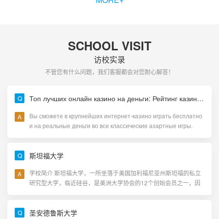
SCHOOL VISIT
访校实录
不管您有什么问题，我们客服都会对您耐心解答！
Топ лучших онлайн казино на деньги: Рейтинг казино с выводом на карту
Вы сможете в крупнейших интернет-казино играть бесплатно
и на реальные деньги во все классические азартные игры.
Также вам предложат сотни (на некоторых сайтах –
тысячи……
斯坦福大学
学校简介 斯坦福大学，一所坐落于美国加利福尼亚州斯坦福的私立
研究型大学，临近硅谷，是美洲大学协会的12个创始会员之一，因
其学术声誉和创业氛围而获评为世界上最知名的高等……
圣安德鲁斯大学