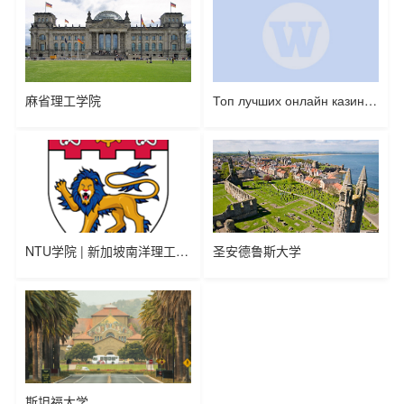
麻省理工学院
Топ лучших онлайн казино на деньги: Рейтинг казино с выводом на карту
斯坦福大学
Топ лучших онлайн казино на деньги: Рейтинг казино с выводом на карту
圣安德鲁斯大学
NTU学院 | 新加坡南洋理工大学工学院简介暨本硕博项目一览
圣安德鲁斯大学
NTU学院 | 新加坡南洋理工大学工学院简介暨本硕博项目一览
斯坦福大学
麻省理工学院