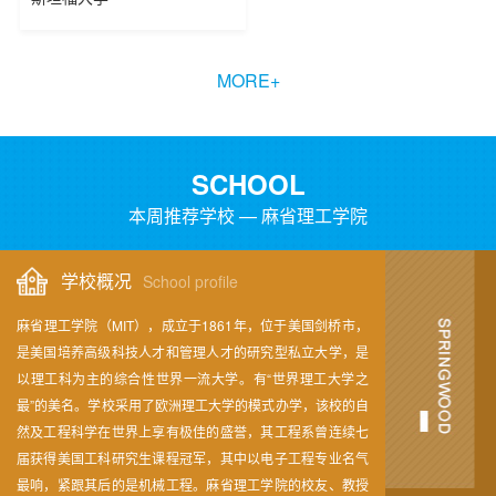
MORE+
SCHOOL
本周推荐学校 — 麻省理工学院
学校概况
School profile
麻省理工学院（MIT），成立于1861年，位于美国剑桥市，
是美国培养高级科技人才和管理人才的研究型私立大学，是
以理工科为主的综合性世界一流大学。有“世界理工大学之
最”的美名。学校采用了欧洲理工大学的模式办学，该校的自
然及工程科学在世界上享有极佳的盛誉，其工程系曾连续七
届获得美国工科研究生课程冠军，其中以电子工程专业名气
最响，紧跟其后的是机械工程。麻省理工学院的校友、教授