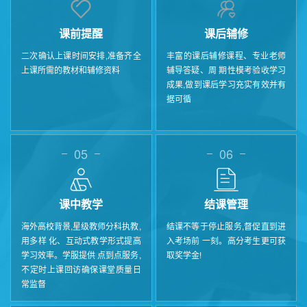
课前提醒
课后辅修
二次确认上课时间安排,准备齐全
丰富的课后辅修课程、专业老师
上课所需的教材和辅修资料
辅导答疑、周 期性模考验收学习
成果,做到课后学习充实有效并有
据可循
05
06
课中教学
结课管理
海外高校背景,星级教师分科执教,
结课不等于停止服务,督促直到进
用多样 化、互动式教学形式提高
入考场前 一刻。高分考生更可获
学习效率。学服提供 点到点服务,
取奖学金!
不定时上课回访确保课堂质量日
常监督