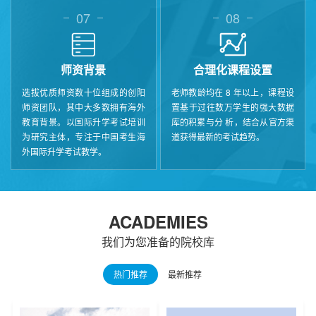
07
08
师资背景
合理化课程设置
选拔优质师资数十位组成的创阳
老师教龄均在 8 年以上，课程设
师资团队，其中大多数拥有海外
置基于过往数万学生的强大数据
教育背景。以国际升学考试培训
库的积累与分 析，结合从官方渠
为研究主体，专注于中国考生海
道获得最新的考试趋势。
外国际升学考试教学。
ACADEMIES
我们为您准备的院校库
热门推荐
最新推荐