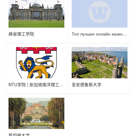
麻省理工学院
Топ лучших онлайн казино на деньги: Рейтинг казино с выводом на карту
斯坦福大学
Топ лучших онлайн казино на деньги: Рейтинг казино с выводом на карту
圣安德鲁斯大学
NTU学院 | 新加坡南洋理工大学工学院简介暨本硕博项目一览
圣安德鲁斯大学
NTU学院 | 新加坡南洋理工大学工学院简介暨本硕博项目一览
斯坦福大学
麻省理工学院