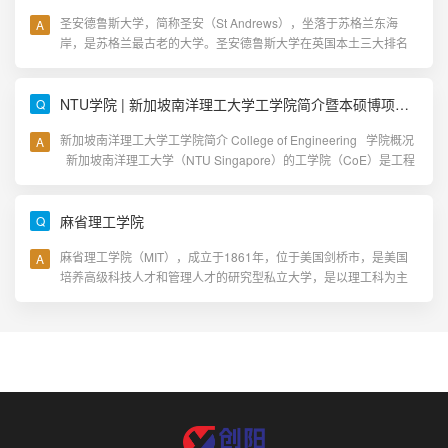
圣安德鲁斯大学，简称圣安（St Andrews），坐落于苏格兰东海
岸，是苏格兰最古老的大学。圣安德鲁斯大学在英国本土三大排名
中常年位居苏格兰第一，英国前三。在《2024卫报大学指南》……
NTU学院 | 新加坡南洋理工大学工学院简介暨本硕博项目一览
新加坡南洋理工大学工学院简介 College of Engineering 学院概况
新加坡南洋理工大学（NTU Singapore）的工学院（CoE）是工程
教育和研究领域的先锋，在世界范围内居……
麻省理工学院
麻省理工学院（MIT），成立于1861年，位于美国剑桥市，是美国
培养高级科技人才和管理人才的研究型私立大学，是以理工科为主
的综合性世界一流大学。有“世界理工大学之最”的美名。学……