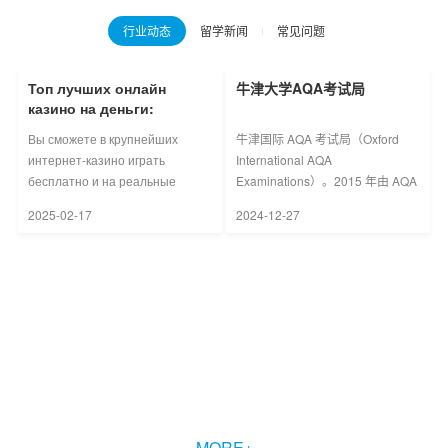
行业动态
留学新闻
常见问题
Топ лучших онлайн
Топ лучших онлайн
Топ лучших онлайн
牛津大学AQA考试局
“从考研失利到拿到留学
一次说清楚留位费
казино на деньги:
казино на деньги:
казино на деньги:
offer，我只花了5天。”
Рейтинг казино с
Рейтинг казино с
Рейтинг казино с
Вы сможете в крупнейших
Вы сможете в крупнейших
Вы сможете в крупнейших
牛津国际 AQA 考试局（Oxford
就在昨日，2025考研终于迎来落
在申请留学的过程中，留位费”这
выводом на карту
выводом на карту
выводом на карту
интернет-казино играть
интернет-казино играть
интернет-казино играть
International AQA
幕，政治、英语、数学等科目相继
个名词可能会让不少人困惑。今天
бесплатно и на реальные
бесплатно и на реальные
бесплатно и на реальные
Examinations）。2015 年由 AQA
而来的“地狱难度”，让网上一片哀
指南君就来详细讲解什么是留位
деньги во все классические
деньги во все классические
деньги во все классические
考试局和牛津大学出版社联合组
嚎。 “天老爷，裸考……
费、为何需……
2025-02-17
2025-02-17
2025-02-17
2024-12-27
2024-12-27
2024-12-26
азартные игры. Т……
азартные игры. Т……
азартные игры. Т……
建。牛津 A……
哥大学生挂科3门被退学！藤
校还要“挤破头”进吗？
“哥大挂科3门，被退学！”原来藤校
除了令人艳羡的名校光环之外，还
有如此残酷的一面…… 最近指南
君刷到……
2024-12-26
MORE+