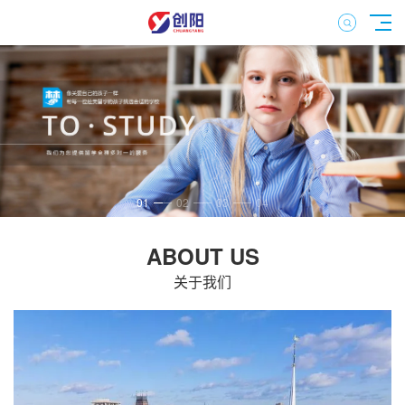
01
02
03
04
ABOUT US
关于我们