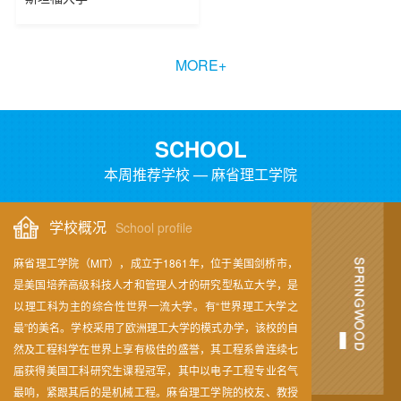
MORE+
SCHOOL
本周推荐学校 — 麻省理工学院
学校概况
School profile
麻省理工学院（MIT），成立于1861年，位于美国剑桥市，
是美国培养高级科技人才和管理人才的研究型私立大学，是
以理工科为主的综合性世界一流大学。有“世界理工大学之
最”的美名。学校采用了欧洲理工大学的模式办学，该校的自
然及工程科学在世界上享有极佳的盛誉，其工程系曾连续七
届获得美国工科研究生课程冠军，其中以电子工程专业名气
最响，紧跟其后的是机械工程。麻省理工学院的校友、教授