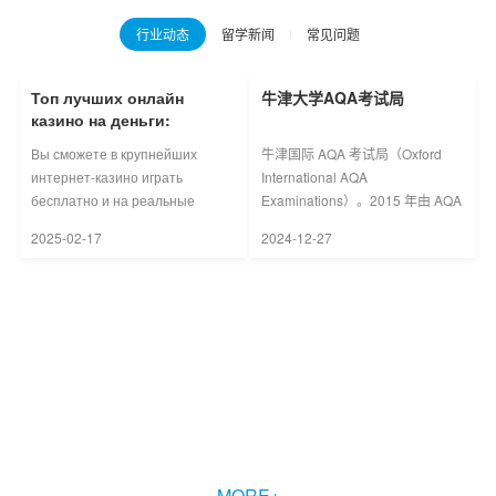
行业动态
留学新闻
常见问题
Топ лучших онлайн
Топ лучших онлайн
Топ лучших онлайн
牛津大学AQA考试局
“从考研失利到拿到留学
一次说清楚留位费
казино на деньги:
казино на деньги:
казино на деньги:
offer，我只花了5天。”
Рейтинг казино с
Рейтинг казино с
Рейтинг казино с
Вы сможете в крупнейших
Вы сможете в крупнейших
Вы сможете в крупнейших
牛津国际 AQA 考试局（Oxford
就在昨日，2025考研终于迎来落
在申请留学的过程中，留位费”这
выводом на карту
выводом на карту
выводом на карту
интернет-казино играть
интернет-казино играть
интернет-казино играть
International AQA
幕，政治、英语、数学等科目相继
个名词可能会让不少人困惑。今天
бесплатно и на реальные
бесплатно и на реальные
бесплатно и на реальные
Examinations）。2015 年由 AQA
而来的“地狱难度”，让网上一片哀
指南君就来详细讲解什么是留位
деньги во все классические
деньги во все классические
деньги во все классические
考试局和牛津大学出版社联合组
嚎。 “天老爷，裸考……
费、为何需……
2025-02-17
2025-02-17
2025-02-17
2024-12-27
2024-12-27
2024-12-26
азартные игры. Т……
азартные игры. Т……
азартные игры. Т……
建。牛津 A……
哥大学生挂科3门被退学！藤
校还要“挤破头”进吗？
“哥大挂科3门，被退学！”原来藤校
除了令人艳羡的名校光环之外，还
有如此残酷的一面…… 最近指南
君刷到……
2024-12-26
MORE+