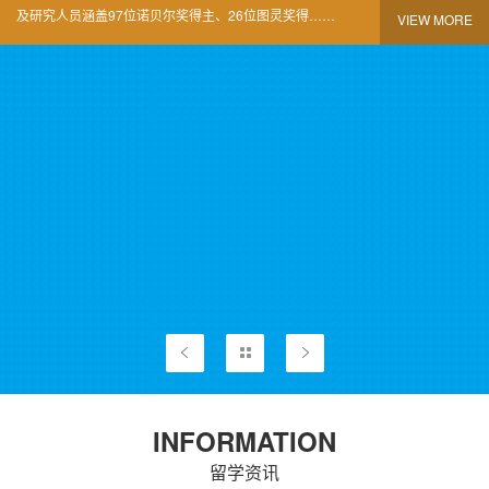
及研究人员涵盖97位诺贝尔奖得主、26位图灵奖得……
VIEW MORE
INFORMATION
留学资讯