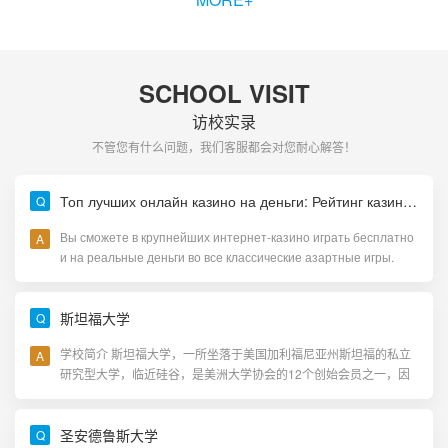
SCHOOL VISIT
访校实录
不管您有什么问题，我们客服都会对您耐心解答！
Топ лучших онлайн казино на деньги: Рейтинг казино с выводом на карту
Вы сможете в крупнейших интернет-казино играть бесплатно
и на реальные деньги во все классические азартные игры.
Также вам предложат сотни (на некоторых сайтах –
тысячи……
斯坦福大学
学校简介 斯坦福大学，一所坐落于美国加利福尼亚州斯坦福的私立
研究型大学，临近硅谷，是美洲大学协会的12个创始会员之一，因
其学术声誉和创业氛围而获评为世界上最知名的高等……
圣安德鲁斯大学