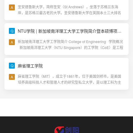
圣安德鲁斯大学，简称圣安（St Andrews），坐落于苏格兰东海
岸，是苏格兰最古老的大学。圣安德鲁斯大学在英国本土三大排名
中常年位居苏格兰第一，英国前三。在《2024卫报大学指南》……
NTU学院 | 新加坡南洋理工大学工学院简介暨本硕博项目一览
新加坡南洋理工大学工学院简介 College of Engineering 学院概况
新加坡南洋理工大学（NTU Singapore）的工学院（CoE）是工程
教育和研究领域的先锋，在世界范围内居……
麻省理工学院
麻省理工学院（MIT），成立于1861年，位于美国剑桥市，是美国
培养高级科技人才和管理人才的研究型私立大学，是以理工科为主
的综合性世界一流大学。有“世界理工大学之最”的美名。学……