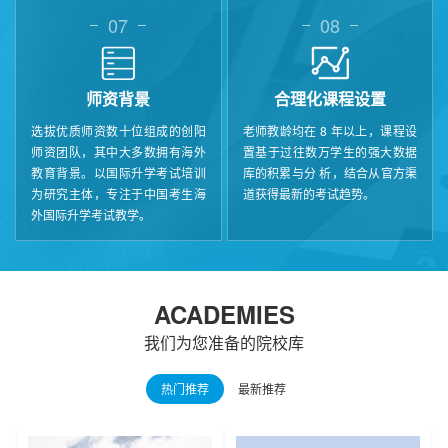
07
08
师资背景
合理化课程设置
选拔优质师资数十位组成的创阳
老师教龄均在 8 年以上，课程设
师资团队，其中大多数拥有海外
置基于过往数万学生的强大数据
教育背景。以国际升学考试培训
库的积累与分 析，结合从官方渠
为研究主体，专注于中国考生海
道获得最新的考试趋势。
外国际升学考试教学。
ACADEMIES
我们为您准备的院校库
热门推荐
最新推荐