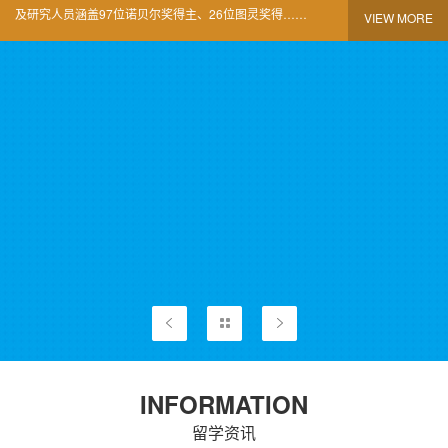
及研究人员涵盖97位诺贝尔奖得主、26位图灵奖得……
VIEW MORE
INFORMATION
留学资讯