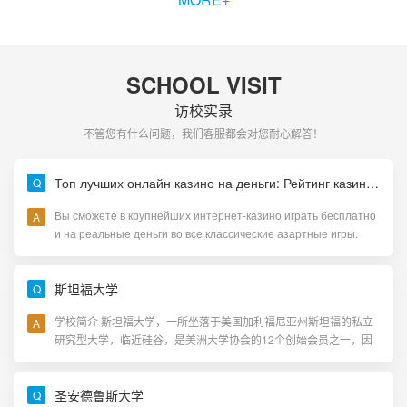
SCHOOL VISIT
访校实录
不管您有什么问题，我们客服都会对您耐心解答！
Топ лучших онлайн казино на деньги: Рейтинг казино с выводом на карту
Вы сможете в крупнейших интернет-казино играть бесплатно
и на реальные деньги во все классические азартные игры.
Также вам предложат сотни (на некоторых сайтах –
тысячи……
斯坦福大学
学校简介 斯坦福大学，一所坐落于美国加利福尼亚州斯坦福的私立
研究型大学，临近硅谷，是美洲大学协会的12个创始会员之一，因
其学术声誉和创业氛围而获评为世界上最知名的高等……
圣安德鲁斯大学