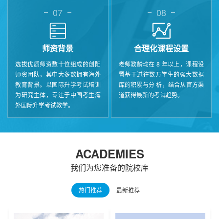
07
08
师资背景
合理化课程设置
选拔优质师资数十位组成的创阳
老师教龄均在 8 年以上，课程设
师资团队，其中大多数拥有海外
置基于过往数万学生的强大数据
教育背景。以国际升学考试培训
库的积累与分 析，结合从官方渠
为研究主体，专注于中国考生海
道获得最新的考试趋势。
外国际升学考试教学。
ACADEMIES
我们为您准备的院校库
热门推荐
最新推荐