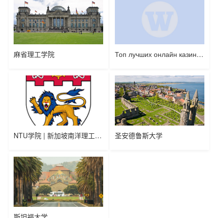
麻省理工学院
Топ лучших онлайн казино на деньги: Рейтинг казино с выводом на карту
斯坦福大学
Топ лучших онлайн казино на деньги: Рейтинг казино с выводом на карту
圣安德鲁斯大学
NTU学院 | 新加坡南洋理工大学工学院简介暨本硕博项目一览
圣安德鲁斯大学
NTU学院 | 新加坡南洋理工大学工学院简介暨本硕博项目一览
斯坦福大学
麻省理工学院