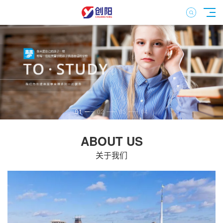
01
02
03
04
ABOUT US
关于我们