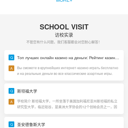
SCHOOL VISIT
访校实录
不管您有什么问题，我们客服都会对您耐心解答！
Топ лучших онлайн казино на деньги: Рейтинг казино с выводом на карту
Вы сможете в крупнейших интернет-казино играть бесплатно
и на реальные деньги во все классические азартные игры.
Также вам предложат сотни (на некоторых сайтах –
тысячи……
斯坦福大学
学校简介 斯坦福大学，一所坐落于美国加利福尼亚州斯坦福的私立
研究型大学，临近硅谷，是美洲大学协会的12个创始会员之一，因
其学术声誉和创业氛围而获评为世界上最知名的高等……
圣安德鲁斯大学