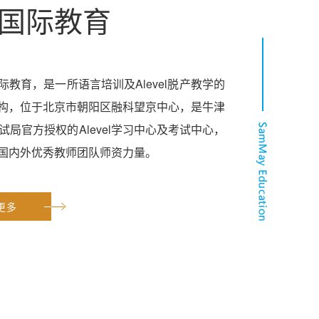
国际教育
际教育，是一所语言培训及Alevel脱产教学的
构，位于北京市朝阳区融科望京中心，是牛津
试局官方授权的Alevel学习中心及考试中心，
国内外优秀教师团队师资力量。
更多