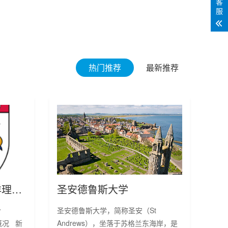
客
服
热门推荐
最新推荐
NTU学院 | 新加坡南洋理工大学工学院简介暨本硕博项目一览
圣安德鲁斯大学
NTU学院 | 新加坡南洋理工大学工学院简介暨本硕博项目一览
介
t
圣安德鲁斯大学，简称圣安（St
新加坡南洋理工大学工学院简介
学院概况 新
海岸，是
Andrews），坐落于苏格兰东海岸，是
College of Engineering 学院概况 新