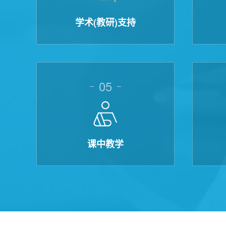
学术(教研)支持
05
课中教学