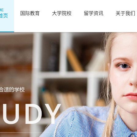
ME
国际教育
大学院校
留学资讯
关于我们
首页