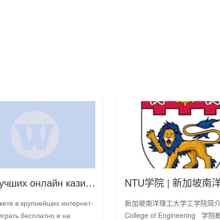
福大学
Топ лучших онлайн казино на деньги: Рейтинг казино с выводом на карту
圣安德鲁斯大学
ете в крупнейших интернет-
介 斯坦福大学，一所坐落于美国
新加坡南洋理工大学工学院简
圣安德鲁斯大学，简称圣安（S
играть бесплатно и на
尼亚州斯坦福的私立研究型大
College of Engineering 
Andrews），坐落于苏格兰东