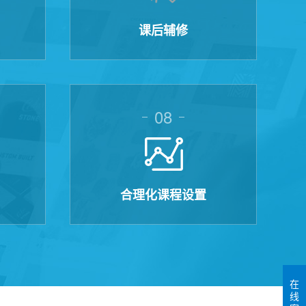
课后辅修
08
合理化课程设置
在
线