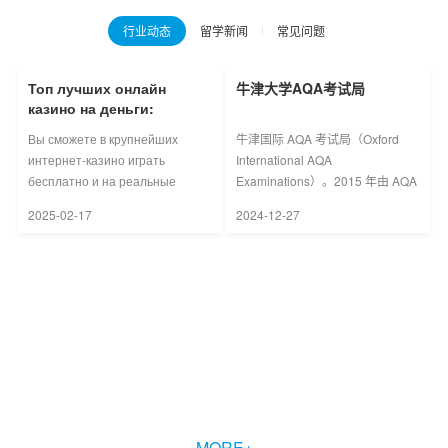
行业动态
留学新闻
常见问题
Топ лучших онлайн
Топ лучших онлайн
Топ лучших онлайн
牛津大学AQA考试局
“从考研失利到拿到留学
一次说清楚留位费
казино на деньги:
казино на деньги:
казино на деньги:
offer，我只花了5天。”
Рейтинг казино с
Рейтинг казино с
Рейтинг казино с
Вы сможете в крупнейших
Вы сможете в крупнейших
Вы сможете в крупнейших
牛津国际 AQA 考试局（Oxford
就在昨日，2025考研终于迎来落
在申请留学的过程中，留位费”这
выводом на карту
выводом на карту
выводом на карту
интернет-казино играть
интернет-казино играть
интернет-казино играть
International AQA
幕，政治、英语、数学等科目相继
个名词可能会让不少人困惑。今天
бесплатно и на реальные
бесплатно и на реальные
бесплатно и на реальные
Examinations）。2015 年由 AQA
而来的“地狱难度”，让网上一片哀
指南君就来详细讲解什么是留位
деньги во все классические
деньги во все классические
деньги во все классические
考试局和牛津大学出版社联合组
嚎。 “天老爷，裸考……
费、为何需……
2025-02-17
2025-02-17
2025-02-17
2024-12-27
2024-12-27
2024-12-26
азартные игры. Т……
азартные игры. Т……
азартные игры. Т……
建。牛津 A……
哥大学生挂科3门被退学！藤
校还要“挤破头”进吗？
“哥大挂科3门，被退学！”原来藤校
除了令人艳羡的名校光环之外，还
有如此残酷的一面…… 最近指南
君刷到……
2024-12-26
MORE+