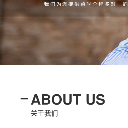
ABOUT US
关于我们