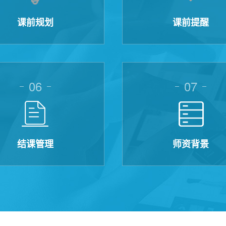
课前规划
课前提醒
06
07
结课管理
师资背景