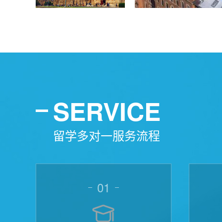
SERVICE
留学多对一服务流程
01