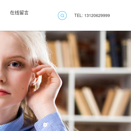
在线留言
TEL: 13120629999