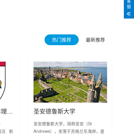
客
服
热门推荐
最新推荐
NTU学院 | 新加坡南洋理工大学工学院简介暨本硕博项目一览
圣安德鲁斯大学
NTU学院 | 新加坡南洋理工大学工学院简介暨本硕博项目一览
介
t
圣安德鲁斯大学，简称圣安（St
新加坡南洋理工大学工学院简介
学院概况 新
海岸，是
Andrews），坐落于苏格兰东海岸，是
College of Engineering 学院概况 新