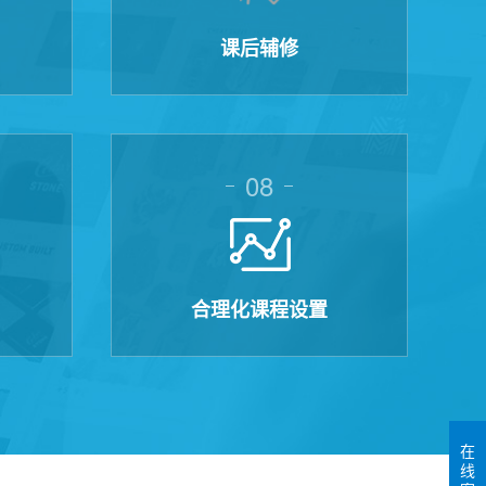
课后辅修
08
合理化课程设置
在
线