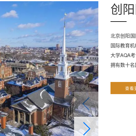
创阳
北京创阳国
国际教育机
大学AQA考
拥有数十名
查看