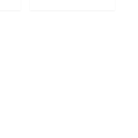
鲁斯……
苏格兰最古老的大学。圣安德鲁斯……
加坡南洋理工大……