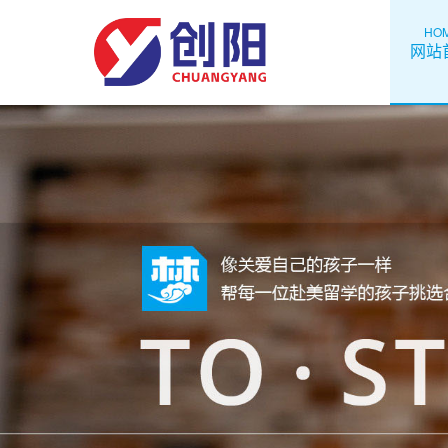
HO
网站