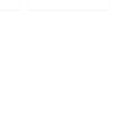
鲁斯……
苏格兰最古老的大学。圣安德鲁斯……
加坡南洋理工大……