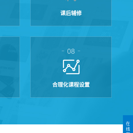
课后辅修
08
合理化课程设置
在
线