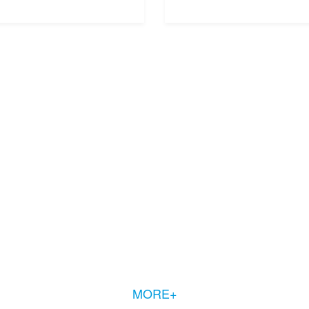
ые деньги во все классич……
近硅谷，是美洲……
加坡南洋理工大……
苏格兰最古老的大学。圣安德
MORE+