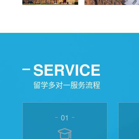
SERVICE
留学多对一服务流程
01