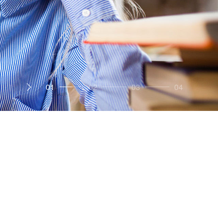
01
02
03
04
|