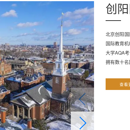
创阳
北京创阳国
国际教育机
大学AQA考
拥有数十名
查看