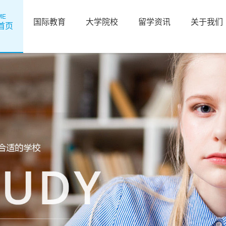
ME
国际教育
大学院校
留学资讯
关于我们
首页