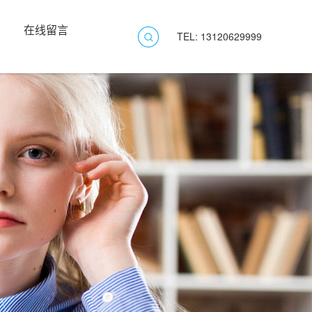
在线留言
TEL: 13120629999