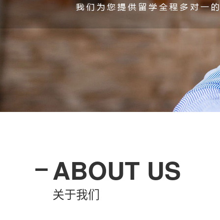
ABOUT US
关于我们