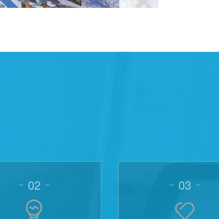
02
03