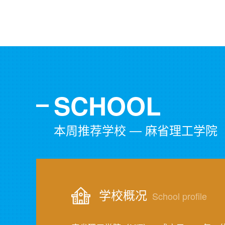
SCHOOL
本周推荐学校 — 麻省理工学院
学校概况
School profile