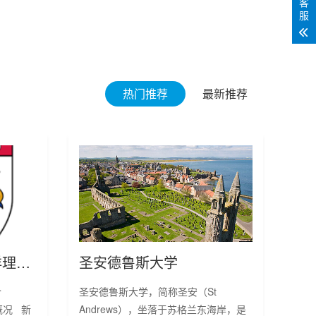
客
服
热门推荐
最新推荐
NTU学院 | 新加坡南洋理工大学工学院简介暨本硕博项目一览
圣安德鲁斯大学
NTU学院 | 新加坡南洋理工大学工学院简介暨本硕博项目一览
介
t
圣安德鲁斯大学，简称圣安（St
新加坡南洋理工大学工学院简介
学院概况 新
海岸，是
Andrews），坐落于苏格兰东海岸，是
College of Engineering 学院概况 新