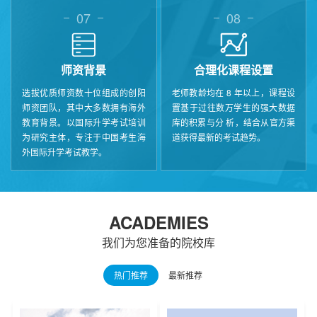
07
08
师资背景
合理化课程设置
选拔优质师资数十位组成的创阳
老师教龄均在 8 年以上，课程设
师资团队，其中大多数拥有海外
置基于过往数万学生的强大数据
教育背景。以国际升学考试培训
库的积累与分 析，结合从官方渠
为研究主体，专注于中国考生海
道获得最新的考试趋势。
外国际升学考试教学。
ACADEMIES
我们为您准备的院校库
热门推荐
最新推荐