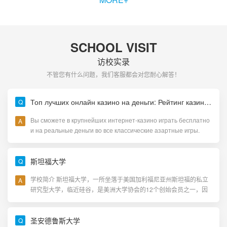
SCHOOL VISIT
访校实录
不管您有什么问题，我们客服都会对您耐心解答！
Топ лучших онлайн казино на деньги: Рейтинг казино с выводом на карту
Вы сможете в крупнейших интернет-казино играть бесплатно
и на реальные деньги во все классические азартные игры.
Также вам предложат сотни (на некоторых сайтах –
тысячи……
斯坦福大学
学校简介 斯坦福大学，一所坐落于美国加利福尼亚州斯坦福的私立
研究型大学，临近硅谷，是美洲大学协会的12个创始会员之一，因
其学术声誉和创业氛围而获评为世界上最知名的高等……
圣安德鲁斯大学