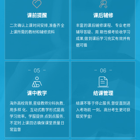
课前提醒
课后辅修
二次确认上课时间安排,准备齐全
丰富的课后辅修课程、专业老师
上课所需的教材和辅修资料
辅导答疑、周 期性模考验收学习
成果,做到课后学习充实有效并有
据可循
05
06
课中教学
结课管理
海外高校背景,星级教师分科执教,
结课不等于停止服务,督促直到进
用多样 化、互动式教学形式提高
入考场前 一刻。高分考生更可获
学习效率。学服提供 点到点服务,
取奖学金!
不定时上课回访确保课堂质量日
常监督