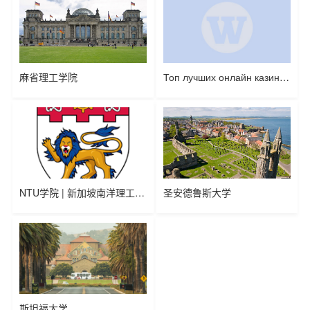
麻省理工学院
Топ лучших онлайн казино на деньги: Рейтинг казино с выводом на карту
斯坦福大学
Топ лучших онлайн казино на деньги: Рейтинг казино с выводом на карту
圣安德鲁斯大学
NTU学院 | 新加坡南洋理工大学工学院简介暨本硕博项目一览
圣安德鲁斯大学
NTU学院 | 新加坡南洋理工大学工学院简介暨本硕博项目一览
斯坦福大学
麻省理工学院