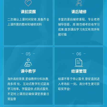
课前提醒
课后辅修
二次确认上课时间安排,准备齐全
丰富的课后辅修课程、专业老师
上课所需的教材和辅修资料
辅导答疑、周 期性模考验收学习
成果,做到课后学习充实有效并有
据可循
05
06
课中教学
结课管理
海外高校背景,星级教师分科执教,
结课不等于停止服务,督促直到进
用多样 化、互动式教学形式提高
入考场前 一刻。高分考生更可获
学习效率。学服提供 点到点服务,
取奖学金!
不定时上课回访确保课堂质量日
常监督