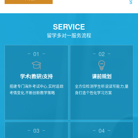
SERVICE
留学多对一服务流程
01
02
学术(教研)支持
课前规划
搭建专门海外考试中心,实时追踪
全方位检测学生听说读写能力,量
考情变化,不断创新教学策略
身打造个性化学习方案
03
04