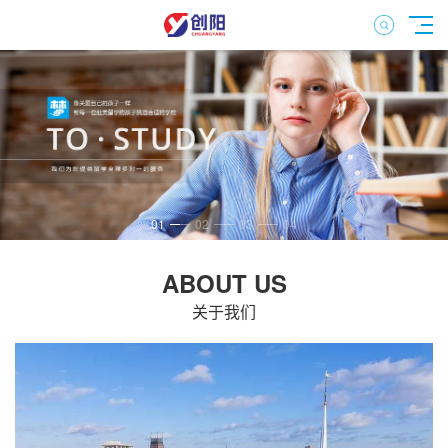
01
02
03
04
ABOUT US
关于我们