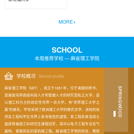
MORE+
SCHOOL
本周推荐学校 — 麻省理工学院
学校概况
School profile
麻省理工学院（MIT），成立于1861年，位于美国剑桥市，
是美国培养高级科技人才和管理人才的研究型私立大学，是
以理工科为主的综合性世界一流大学。有“世界理工大学之
最”的美名。学校采用了欧洲理工大学的模式办学，该校的自
然及工程科学在世界上享有极佳的盛誉，其工程系曾连续七
届获得美国工科研究生课程冠军，其中以电子工程专业名气
最响，紧跟其后的是机械工程。麻省理工学院的校友、教授