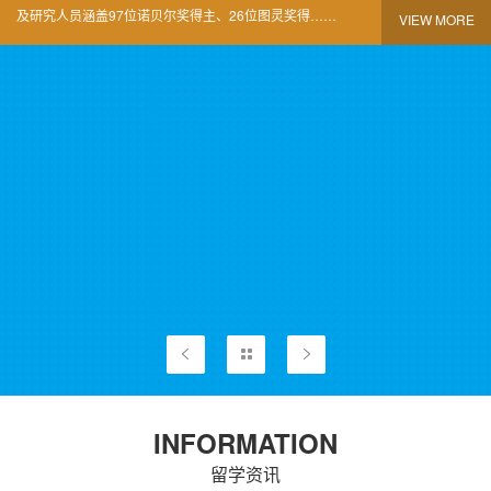
及研究人员涵盖97位诺贝尔奖得主、26位图灵奖得……
VIEW MORE
INFORMATION
留学资讯