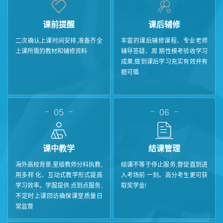
课前提醒
课后辅修
二次确认上课时间安排,准备齐全
丰富的课后辅修课程、专业老师
上课所需的教材和辅修资料
辅导答疑、周 期性模考验收学习
成果,做到课后学习充实有效并有
据可循
05
06
课中教学
结课管理
海外高校背景,星级教师分科执教,
结课不等于停止服务,督促直到进
用多样 化、互动式教学形式提高
入考场前 一刻。高分考生更可获
学习效率。学服提供 点到点服务,
取奖学金!
不定时上课回访确保课堂质量日
常监督