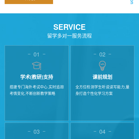
SERVICE
留学多对一服务流程
01
02
学术(教研)支持
课前规划
搭建专门海外考试中心,实时追踪
全方位检测学生听说读写能力,量
考情变化,不断创新教学策略
身打造个性化学习方案
03
04