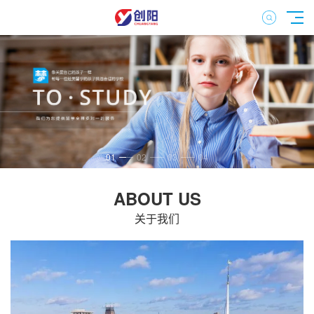
01
02
03
04
ABOUT US
关于我们