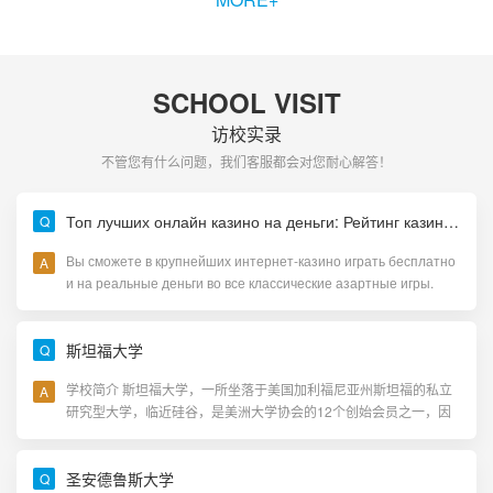
SCHOOL VISIT
访校实录
不管您有什么问题，我们客服都会对您耐心解答！
Топ лучших онлайн казино на деньги: Рейтинг казино с выводом на карту
Вы сможете в крупнейших интернет-казино играть бесплатно
и на реальные деньги во все классические азартные игры.
Также вам предложат сотни (на некоторых сайтах –
тысячи……
斯坦福大学
学校简介 斯坦福大学，一所坐落于美国加利福尼亚州斯坦福的私立
研究型大学，临近硅谷，是美洲大学协会的12个创始会员之一，因
其学术声誉和创业氛围而获评为世界上最知名的高等……
圣安德鲁斯大学