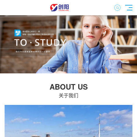
01
02
03
04
ABOUT US
关于我们