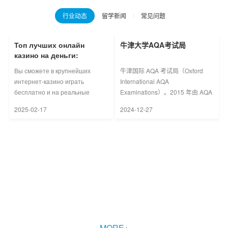
行业动态
留学新闻
常见问题
Топ лучших онлайн
Топ лучших онлайн
Топ лучших онлайн
牛津大学AQA考试局
“从考研失利到拿到留学
一次说清楚留位费
казино на деньги:
казино на деньги:
казино на деньги:
offer，我只花了5天。”
Рейтинг казино с
Рейтинг казино с
Рейтинг казино с
Вы сможете в крупнейших
Вы сможете в крупнейших
Вы сможете в крупнейших
牛津国际 AQA 考试局（Oxford
就在昨日，2025考研终于迎来落
在申请留学的过程中，留位费”这
выводом на карту
выводом на карту
выводом на карту
интернет-казино играть
интернет-казино играть
интернет-казино играть
International AQA
幕，政治、英语、数学等科目相继
个名词可能会让不少人困惑。今天
бесплатно и на реальные
бесплатно и на реальные
бесплатно и на реальные
Examinations）。2015 年由 AQA
而来的“地狱难度”，让网上一片哀
指南君就来详细讲解什么是留位
деньги во все классические
деньги во все классические
деньги во все классические
考试局和牛津大学出版社联合组
嚎。 “天老爷，裸考……
费、为何需……
2025-02-17
2025-02-17
2025-02-17
2024-12-27
2024-12-27
2024-12-26
азартные игры. Т……
азартные игры. Т……
азартные игры. Т……
建。牛津 A……
哥大学生挂科3门被退学！藤
校还要“挤破头”进吗？
“哥大挂科3门，被退学！”原来藤校
除了令人艳羡的名校光环之外，还
有如此残酷的一面…… 最近指南
君刷到……
2024-12-26
MORE+