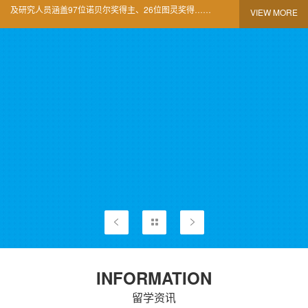
及研究人员涵盖97位诺贝尔奖得主、26位图灵奖得……
VIEW MORE
INFORMATION
留学资讯