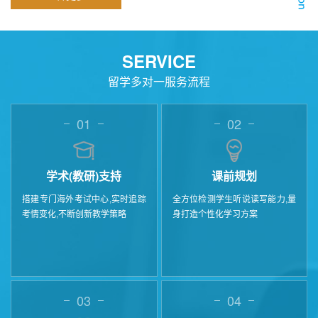
SERVICE
留学多对一服务流程
01
02
学术(教研)支持
课前规划
搭建专门海外考试中心,实时追踪
全方位检测学生听说读写能力,量
考情变化,不断创新教学策略
身打造个性化学习方案
03
04