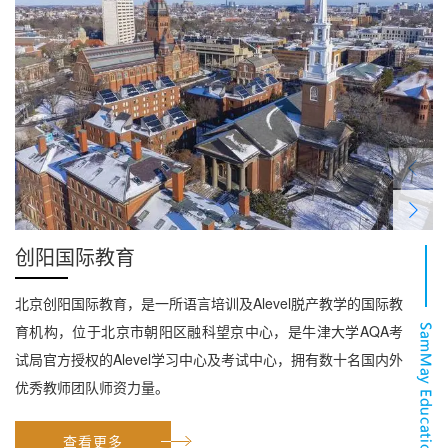
创阳国际教育
北京创阳国际教育，是一所语言培训及Alevel脱产教学的国际教
育机构，位于北京市朝阳区融科望京中心，是牛津大学AQA考
试局官方授权的Alevel学习中心及考试中心，拥有数十名国内外
优秀教师团队师资力量。
查看更多