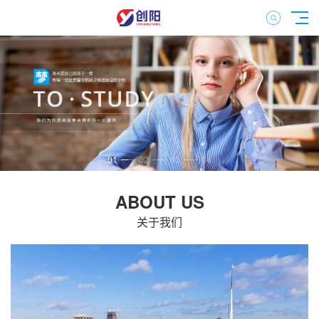
01
02
03
04
ABOUT US
关于我们