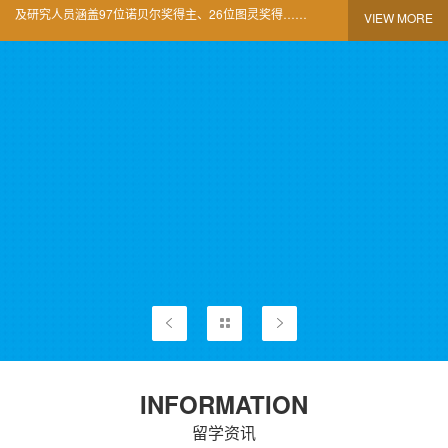
及研究人员涵盖97位诺贝尔奖得主、26位图灵奖得……
VIEW MORE
INFORMATION
留学资讯