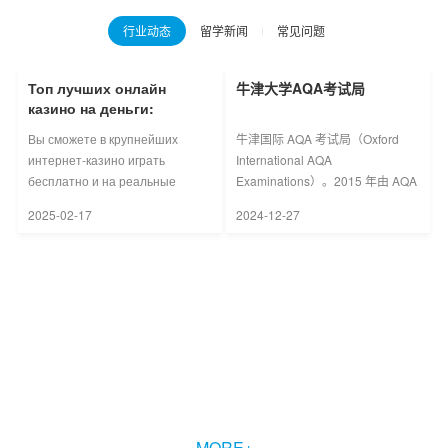
行业动态
留学新闻
常见问题
Топ лучших онлайн
Топ лучших онлайн
Топ лучших онлайн
牛津大学AQA考试局
“从考研失利到拿到留学
一次说清楚留位费
казино на деньги:
казино на деньги:
казино на деньги:
offer，我只花了5天。”
Рейтинг казино с
Рейтинг казино с
Рейтинг казино с
Вы сможете в крупнейших
Вы сможете в крупнейших
Вы сможете в крупнейших
牛津国际 AQA 考试局（Oxford
就在昨日，2025考研终于迎来落
在申请留学的过程中，留位费”这
выводом на карту
выводом на карту
выводом на карту
интернет-казино играть
интернет-казино играть
интернет-казино играть
International AQA
幕，政治、英语、数学等科目相继
个名词可能会让不少人困惑。今天
бесплатно и на реальные
бесплатно и на реальные
бесплатно и на реальные
Examinations）。2015 年由 AQA
而来的“地狱难度”，让网上一片哀
指南君就来详细讲解什么是留位
деньги во все классические
деньги во все классические
деньги во все классические
考试局和牛津大学出版社联合组
嚎。 “天老爷，裸考……
费、为何需……
2025-02-17
2025-02-17
2025-02-17
2024-12-27
2024-12-27
2024-12-26
азартные игры. Т……
азартные игры. Т……
азартные игры. Т……
建。牛津 A……
哥大学生挂科3门被退学！藤
校还要“挤破头”进吗？
“哥大挂科3门，被退学！”原来藤校
除了令人艳羡的名校光环之外，还
有如此残酷的一面…… 最近指南
君刷到……
2024-12-26
MORE+