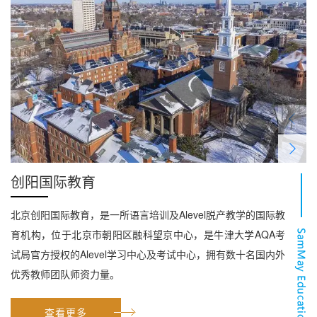
创阳国际教育
北京创阳国际教育，是一所语言培训及Alevel脱产教学的国际教
育机构，位于北京市朝阳区融科望京中心，是牛津大学AQA考
试局官方授权的Alevel学习中心及考试中心，拥有数十名国内外
优秀教师团队师资力量。
查看更多