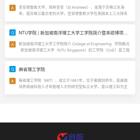
圣安德鲁斯大学，简称圣安（St Andrews），坐落于苏格兰东海
岸，是苏格兰最古老的大学。圣安德鲁斯大学在英国本土三大排名
中常年位居苏格兰第一，英国前三。在《2024卫报大学指南》……
NTU学院 | 新加坡南洋理工大学工学院简介暨本硕博项目一览
新加坡南洋理工大学工学院简介 College of Engineering 学院概况
新加坡南洋理工大学（NTU Singapore）的工学院（CoE）是工程
教育和研究领域的先锋，在世界范围内居……
麻省理工学院
麻省理工学院（MIT），成立于1861年，位于美国剑桥市，是美国
培养高级科技人才和管理人才的研究型私立大学，是以理工科为主
的综合性世界一流大学。有“世界理工大学之最”的美名。学……