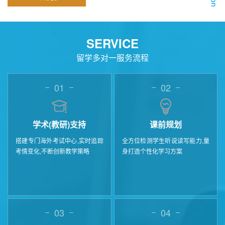
SERVICE
留学多对一服务流程
01
02
学术(教研)支持
课前规划
搭建专门海外考试中心,实时追踪
全方位检测学生听说读写能力,量
考情变化,不断创新教学策略
身打造个性化学习方案
03
04