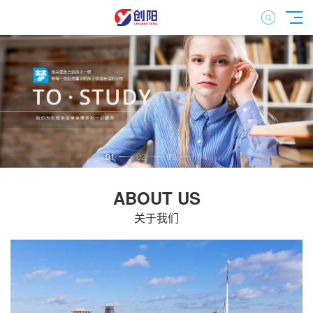
01
02
03
04
ABOUT US
关于我们