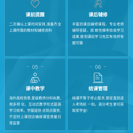
课前提醒
课后辅修
二次确认上课时间安排,准备齐全
丰富的课后辅修课程、专业老师
上课所需的教材和辅修资料
辅导答疑、周 期性模考验收学习
成果,做到课后学习充实有效并有
据可循
05
06
课中教学
结课管理
海外高校背景,星级教师分科执教,
结课不等于停止服务,督促直到进
用多样 化、互动式教学形式提高
入考场前 一刻。高分考生更可获
学习效率。学服提供 点到点服务,
取奖学金!
不定时上课回访确保课堂质量日
常监督