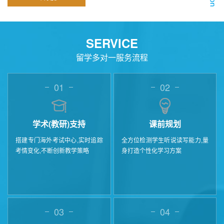
SERVICE
留学多对一服务流程
01
02
学术(教研)支持
课前规划
搭建专门海外考试中心,实时追踪
全方位检测学生听说读写能力,量
考情变化,不断创新教学策略
身打造个性化学习方案
03
04