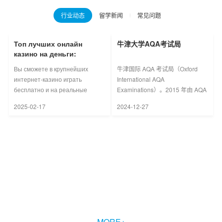
行业动态
留学新闻
常见问题
Топ лучших онлайн
Топ лучших онлайн
Топ лучших онлайн
牛津大学AQA考试局
“从考研失利到拿到留学
一次说清楚留位费
казино на деньги:
казино на деньги:
казино на деньги:
offer，我只花了5天。”
Рейтинг казино с
Рейтинг казино с
Рейтинг казино с
Вы сможете в крупнейших
Вы сможете в крупнейших
Вы сможете в крупнейших
牛津国际 AQA 考试局（Oxford
就在昨日，2025考研终于迎来落
在申请留学的过程中，留位费”这
выводом на карту
выводом на карту
выводом на карту
интернет-казино играть
интернет-казино играть
интернет-казино играть
International AQA
幕，政治、英语、数学等科目相继
个名词可能会让不少人困惑。今天
бесплатно и на реальные
бесплатно и на реальные
бесплатно и на реальные
Examinations）。2015 年由 AQA
而来的“地狱难度”，让网上一片哀
指南君就来详细讲解什么是留位
деньги во все классические
деньги во все классические
деньги во все классические
考试局和牛津大学出版社联合组
嚎。 “天老爷，裸考……
费、为何需……
2025-02-17
2025-02-17
2025-02-17
2024-12-27
2024-12-27
2024-12-26
азартные игры. Т……
азартные игры. Т……
азартные игры. Т……
建。牛津 A……
哥大学生挂科3门被退学！藤
校还要“挤破头”进吗？
“哥大挂科3门，被退学！”原来藤校
除了令人艳羡的名校光环之外，还
有如此残酷的一面…… 最近指南
君刷到……
2024-12-26
MORE+