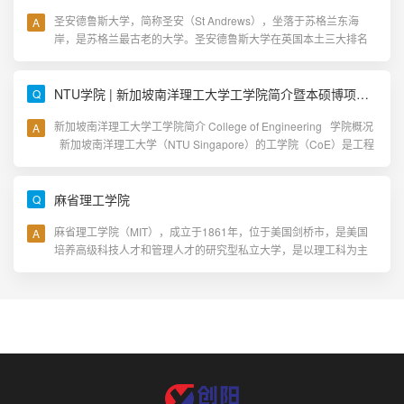
圣安德鲁斯大学，简称圣安（St Andrews），坐落于苏格兰东海
岸，是苏格兰最古老的大学。圣安德鲁斯大学在英国本土三大排名
中常年位居苏格兰第一，英国前三。在《2024卫报大学指南》……
NTU学院 | 新加坡南洋理工大学工学院简介暨本硕博项目一览
新加坡南洋理工大学工学院简介 College of Engineering 学院概况
新加坡南洋理工大学（NTU Singapore）的工学院（CoE）是工程
教育和研究领域的先锋，在世界范围内居……
麻省理工学院
麻省理工学院（MIT），成立于1861年，位于美国剑桥市，是美国
培养高级科技人才和管理人才的研究型私立大学，是以理工科为主
的综合性世界一流大学。有“世界理工大学之最”的美名。学……