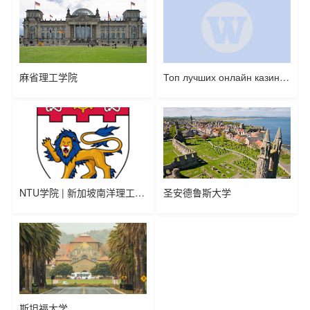
麻省理工学院
Топ лучших онлайн казино на деньги: Рейтинг казино с выводом на карту
斯坦福大学
Топ лучших онлайн казино на деньги: Рейтинг казино с выводом на карту
圣安德鲁斯大学
NTU学院 | 新加坡南洋理工大学工学院简介暨本硕博项目一览
圣安德鲁斯大学
NTU学院 | 新加坡南洋理工大学工学院简介暨本硕博项目一览
斯坦福大学
麻省理工学院