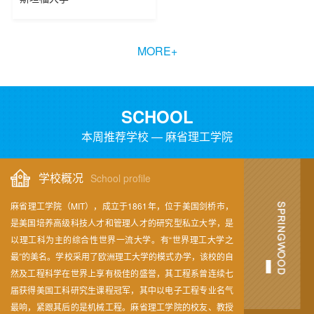
MORE+
SCHOOL
本周推荐学校 — 麻省理工学院
学校概况
School profile
麻省理工学院（MIT），成立于1861年，位于美国剑桥市，
是美国培养高级科技人才和管理人才的研究型私立大学，是
以理工科为主的综合性世界一流大学。有“世界理工大学之
最”的美名。学校采用了欧洲理工大学的模式办学，该校的自
然及工程科学在世界上享有极佳的盛誉，其工程系曾连续七
届获得美国工科研究生课程冠军，其中以电子工程专业名气
最响，紧跟其后的是机械工程。麻省理工学院的校友、教授