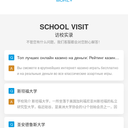
SCHOOL VISIT
访校实录
不管您有什么问题，我们客服都会对您耐心解答！
Топ лучших онлайн казино на деньги: Рейтинг казино с выводом на карту
Вы сможете в крупнейших интернет-казино играть бесплатно
и на реальные деньги во все классические азартные игры.
Также вам предложат сотни (на некоторых сайтах –
тысячи……
斯坦福大学
学校简介 斯坦福大学，一所坐落于美国加利福尼亚州斯坦福的私立
研究型大学，临近硅谷，是美洲大学协会的12个创始会员之一，因
其学术声誉和创业氛围而获评为世界上最知名的高等……
圣安德鲁斯大学