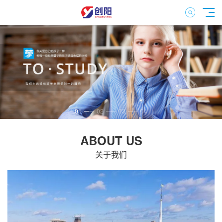
01
02
03
04
ABOUT US
关于我们