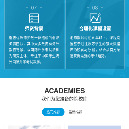
07
08
师资背景
合理化课程设置
选拔优质师资数十位组成的创阳
老师教龄均在 8 年以上，课程设
师资团队，其中大多数拥有海外
置基于过往数万学生的强大数据
教育背景。以国际升学考试培训
库的积累与分 析，结合从官方渠
为研究主体，专注于中国考生海
道获得最新的考试趋势。
外国际升学考试教学。
ACADEMIES
我们为您准备的院校库
热门推荐
最新推荐