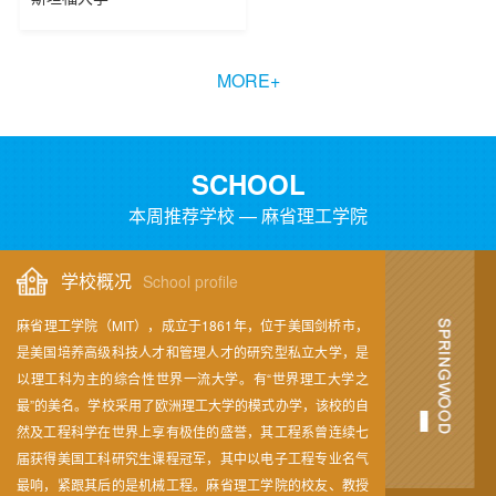
MORE+
SCHOOL
本周推荐学校 — 麻省理工学院
学校概况
School profile
麻省理工学院（MIT），成立于1861年，位于美国剑桥市，
是美国培养高级科技人才和管理人才的研究型私立大学，是
以理工科为主的综合性世界一流大学。有“世界理工大学之
最”的美名。学校采用了欧洲理工大学的模式办学，该校的自
然及工程科学在世界上享有极佳的盛誉，其工程系曾连续七
届获得美国工科研究生课程冠军，其中以电子工程专业名气
最响，紧跟其后的是机械工程。麻省理工学院的校友、教授