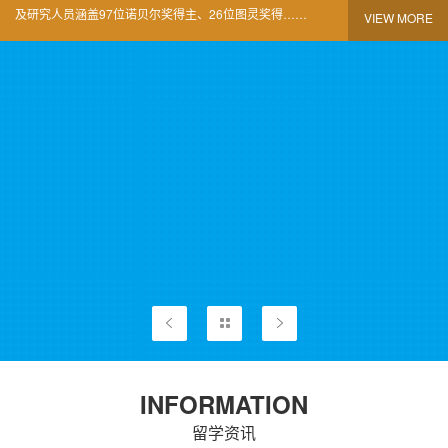
及研究人员涵盖97位诺贝尔奖得主、26位图灵奖得……
VIEW MORE
INFORMATION
留学资讯