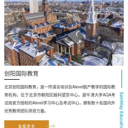
创阳国际教育
北京创阳国际教育，是一所语言培训及Alevel脱产教学的国际教
育机构，位于北京市朝阳区融科望京中心，是牛津大学AQA考
试局官方授权的Alevel学习中心及考试中心，拥有数十名国内外
优秀教师团队师资力量。
查看更多