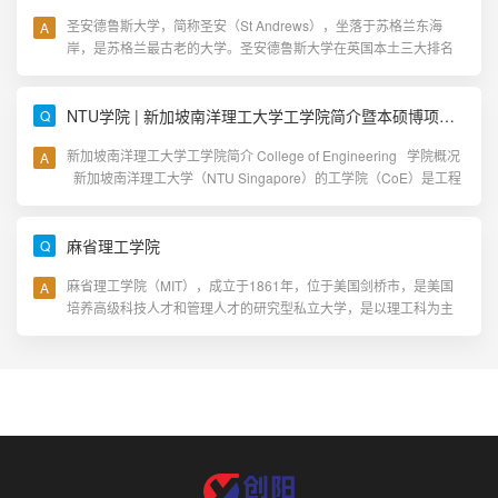
圣安德鲁斯大学，简称圣安（St Andrews），坐落于苏格兰东海
岸，是苏格兰最古老的大学。圣安德鲁斯大学在英国本土三大排名
中常年位居苏格兰第一，英国前三。在《2024卫报大学指南》……
NTU学院 | 新加坡南洋理工大学工学院简介暨本硕博项目一览
新加坡南洋理工大学工学院简介 College of Engineering 学院概况
新加坡南洋理工大学（NTU Singapore）的工学院（CoE）是工程
教育和研究领域的先锋，在世界范围内居……
麻省理工学院
麻省理工学院（MIT），成立于1861年，位于美国剑桥市，是美国
培养高级科技人才和管理人才的研究型私立大学，是以理工科为主
的综合性世界一流大学。有“世界理工大学之最”的美名。学……