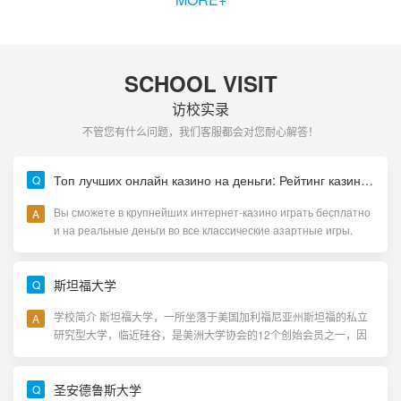
SCHOOL VISIT
访校实录
不管您有什么问题，我们客服都会对您耐心解答！
Топ лучших онлайн казино на деньги: Рейтинг казино с выводом на карту
Вы сможете в крупнейших интернет-казино играть бесплатно
и на реальные деньги во все классические азартные игры.
Также вам предложат сотни (на некоторых сайтах –
тысячи……
斯坦福大学
学校简介 斯坦福大学，一所坐落于美国加利福尼亚州斯坦福的私立
研究型大学，临近硅谷，是美洲大学协会的12个创始会员之一，因
其学术声誉和创业氛围而获评为世界上最知名的高等……
圣安德鲁斯大学