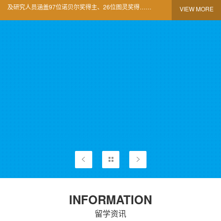
及研究人员涵盖97位诺贝尔奖得主、26位图灵奖得……
VIEW MORE
INFORMATION
留学资讯