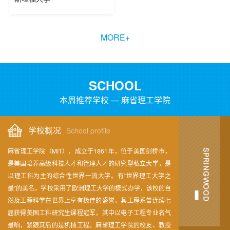
MORE+
SCHOOL
本周推荐学校 — 麻省理工学院
学校概况
School profile
麻省理工学院（MIT），成立于1861年，位于美国剑桥市，
是美国培养高级科技人才和管理人才的研究型私立大学，是
以理工科为主的综合性世界一流大学。有“世界理工大学之
最”的美名。学校采用了欧洲理工大学的模式办学，该校的自
然及工程科学在世界上享有极佳的盛誉，其工程系曾连续七
届获得美国工科研究生课程冠军，其中以电子工程专业名气
最响，紧跟其后的是机械工程。麻省理工学院的校友、教授