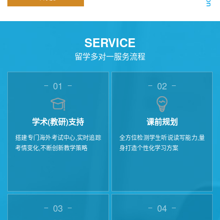
SERVICE
留学多对一服务流程
01
02
学术(教研)支持
课前规划
搭建专门海外考试中心,实时追踪
全方位检测学生听说读写能力,量
考情变化,不断创新教学策略
身打造个性化学习方案
03
04